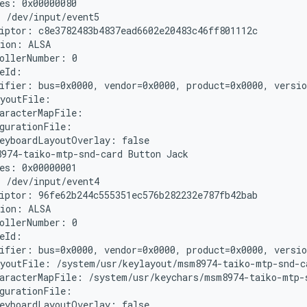
es: 0x00000080

 /dev/input/event5

iptor: c8e3782483b4837ead6602e20483c46ff801112c

ion: ALSA

ollerNumber: 0

eId:

ifier: bus=0x0000, vendor=0x0000, product=0x0000, versio
youtFile:

aracterMapFile:

gurationFile:

eyboardLayoutOverlay: false

974-taiko-mtp-snd-card Button Jack

es: 0x00000001

 /dev/input/event4

iptor: 96fe62b244c555351ec576b282232e787fb42bab

ion: ALSA

ollerNumber: 0

eId:

ifier: bus=0x0000, vendor=0x0000, product=0x0000, versio
youtFile: /system/usr/keylayout/msm8974-taiko-mtp-snd-ca
aracterMapFile: /system/usr/keychars/msm8974-taiko-mtp-s
gurationFile:

eyboardLayoutOverlay: false
