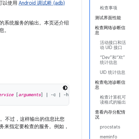
。可以使用
Android 调试桥 (adb)
检查事项
。
测试界面性能
的系统服务的输出。本页还介绍
检查网络诊断信
息。
息
活动接口和活
动 UID 接口
“Dev”和“Xt”
统计信息
UID 统计信息
检查电池诊断信
息
ervice
 [
arguments
检查计算机可
读格式的输出
查看内存分配情
况
。不过，这样输出的信息比您
务来指定要检查的服务。例如，
procstats
meminfo