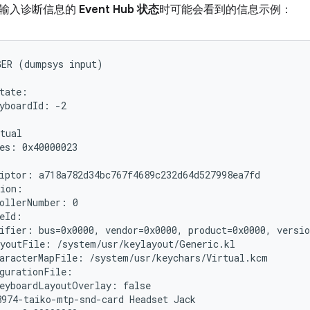
输入诊断信息的
Event Hub 状态
时可能会看到的信息示例：
ER (dumpsys input)

tate:

yboardId: -2

tual

es: 0x40000023

: 
iptor: a718a782d34bc767f4689c232d64d527998ea7fd

ion:

ollerNumber: 0

eId: 
ifier: bus=0x0000, vendor=0x0000, product=0x0000, versio
youtFile: /system/usr/keylayout/Generic.kl

aracterMapFile: /system/usr/keychars/Virtual.kcm

gurationFile:

eyboardLayoutOverlay: false

974-taiko-mtp-snd-card Headset Jack
