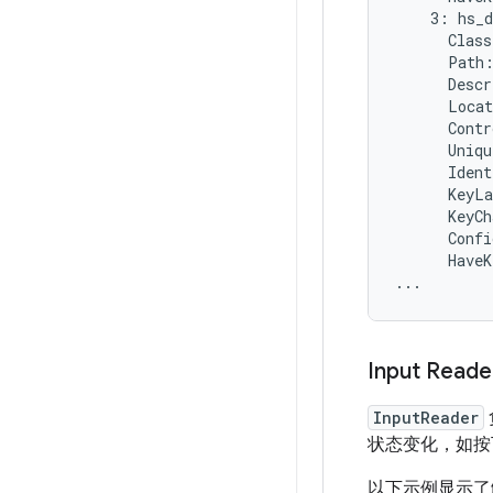
    3: hs_d
      Class
      Path:
      Descr
      Locat
      Contr
      Uniqu
      Ident
      KeyLa
      KeyCh
      Confi
      HaveK
Input Read
InputReader
状态变化，如按
以下示例显示了