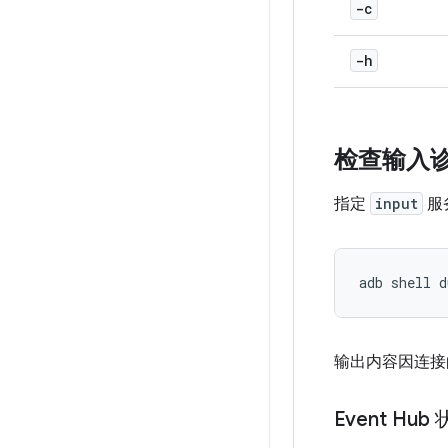
-c
-h
检查输入
指定
input
服
输出内容因连接
Event Hub