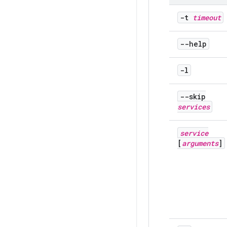
-t
timeout
--help
-l
--skip
services
service
[
arguments
]