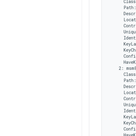
      Class
      Path:
      Descr
      Locat
      Contr
      Uniqu
      Ident
      KeyLa
      KeyCh
      Confi
      HaveK
    2: msm8
      Class
      Path:
      Descr
      Locat
      Contr
      Uniqu
      Ident
      KeyLa
      KeyCh
      Confi
      HaveK