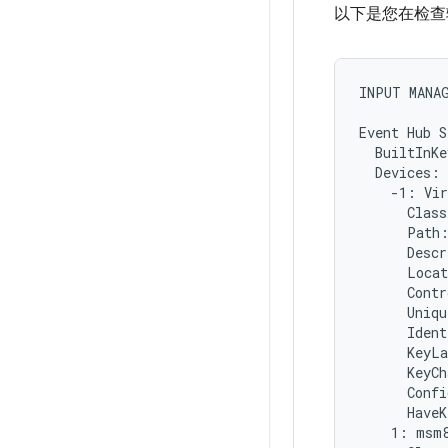
以下是您在检查
INPUT MANAG
Event Hub S
  BuiltInKe
  Devices:

    -1: Vir
      Class
      Path
      Descr
      Locat
      Contr
      Uniqu
      Ident
      KeyLa
      KeyCh
      Confi
      HaveK
    1: msm8