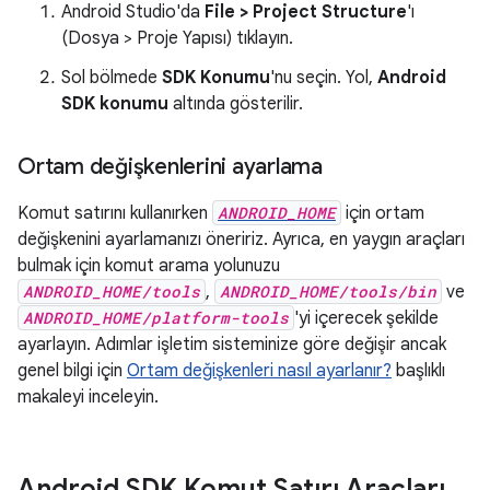
Android Studio'da
File > Project Structure
'ı
(Dosya > Proje Yapısı) tıklayın.
Sol bölmede
SDK Konumu
'nu seçin. Yol,
Android
SDK konumu
altında gösterilir.
Ortam değişkenlerini ayarlama
Komut satırını kullanırken
ANDROID_HOME
için ortam
değişkenini ayarlamanızı öneririz. Ayrıca, en yaygın araçları
bulmak için komut arama yolunuzu
ANDROID_HOME/tools
,
ANDROID_HOME/tools/bin
ve
ANDROID_HOME/platform-tools
'yi içerecek şekilde
ayarlayın. Adımlar işletim sisteminize göre değişir ancak
genel bilgi için
Ortam değişkenleri nasıl ayarlanır?
başlıklı
makaleyi inceleyin.
Android SDK Komut Satırı Araçları