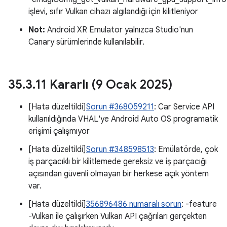
işlevi, sıfır Vulkan cihazı algılandığı için kilitleniyor
Not:
Android XR Emulator yalnızca Studio'nun
Canary sürümlerinde kullanılabilir.
35
.
3
.
11 Kararlı (9 Ocak 2025)
[Hata düzeltildi]
Sorun #368059211
: Car Service API
kullanıldığında VHAL'ye Android Auto OS programatik
erişimi çalışmıyor
[Hata düzeltildi]
Sorun #348598513
: Emülatörde, çok
iş parçacıklı bir kilitlemede gereksiz ve iş parçacığı
açısından güvenli olmayan bir herkese açık yöntem
var.
[Hata düzeltildi]
356896486 numaralı sorun
: -feature
-Vulkan ile çalışırken Vulkan API çağrıları gerçekten