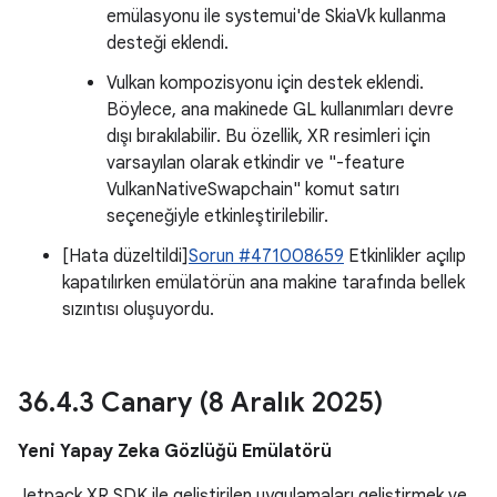
emülasyonu ile systemui'de SkiaVk kullanma
desteği eklendi.
Vulkan kompozisyonu için destek eklendi.
Böylece, ana makinede GL kullanımları devre
dışı bırakılabilir. Bu özellik, XR resimleri için
varsayılan olarak etkindir ve "-feature
VulkanNativeSwapchain" komut satırı
seçeneğiyle etkinleştirilebilir.
[Hata düzeltildi]
Sorun #471008659
Etkinlikler açılıp
kapatılırken emülatörün ana makine tarafında bellek
sızıntısı oluşuyordu.
36
.
4
.
3 Canary (8 Aralık 2025)
Yeni Yapay Zeka Gözlüğü Emülatörü
Jetpack XR SDK ile geliştirilen uygulamaları geliştirmek ve