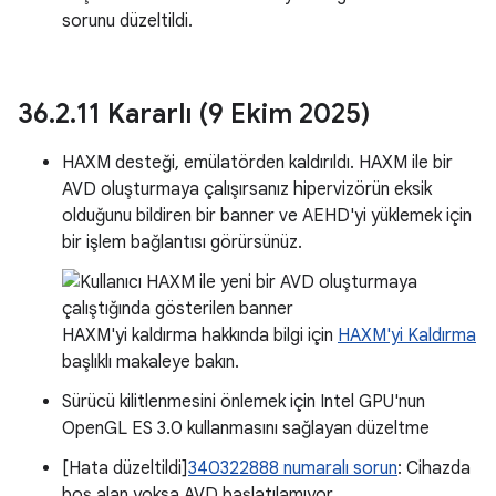
sorunu düzeltildi.
36
.
2
.
11 Kararlı (9 Ekim 2025)
HAXM desteği, emülatörden kaldırıldı. HAXM ile bir
AVD oluşturmaya çalışırsanız hipervizörün eksik
olduğunu bildiren bir banner ve AEHD'yi yüklemek için
bir işlem bağlantısı görürsünüz.
HAXM'yi kaldırma hakkında bilgi için
HAXM'yi Kaldırma
başlıklı makaleye bakın.
Sürücü kilitlenmesini önlemek için Intel GPU'nun
OpenGL ES 3.0 kullanmasını sağlayan düzeltme
[Hata düzeltildi]
340322888 numaralı sorun
: Cihazda
boş alan yoksa AVD başlatılamıyor