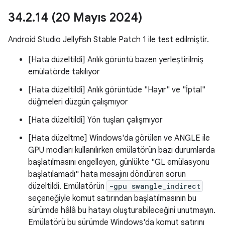
34
.
2
.
14 (20 Mayıs 2024)
Android Studio Jellyfish Stable Patch 1 ile test edilmiştir.
[Hata düzeltildi] Anlık görüntü bazen yerleştirilmiş
emülatörde takılıyor
[Hata düzeltildi] Anlık görüntüde "Hayır" ve "İptal"
düğmeleri düzgün çalışmıyor
[Hata düzeltildi] Yön tuşları çalışmıyor
[Hata düzeltme] Windows'da görülen ve ANGLE ile
GPU modları kullanılırken emülatörün bazı durumlarda
başlatılmasını engelleyen, günlükte "GL emülasyonu
başlatılamadı" hata mesajını döndüren sorun
düzeltildi. Emülatörün
-gpu swangle_indirect
seçeneğiyle komut satırından başlatılmasının bu
sürümde hâlâ bu hatayı oluşturabileceğini unutmayın.
Emülatörü bu sürümde Windows'da komut satırını