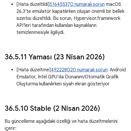
[Hata düzeltildi]
516455370 numaralı sorun
macOS
26.3'te emülatör kapatılırken oluşan önemli bir bellek
sızıntısı düzeltildi. Bu sorun, Hypervisor.framework
API'leri tarafından kullanılan kaynakların
temizlenmesiyle ilgiliydi.
36
.
5
.
11 Yaması (23 Nisan 2026)
[Hata düzeltme]
492228020 numaralı sorun
: Android
Emulator, Intel GPU'da Donanım/Otomatik Grafik
Oluşturma kullanılırken siyah ekran gösteriyor
36
.
5
.
10 Stable (2 Nisan 2026)
Bu güncelleme aşağıdaki özelliği ve hata düzeltmelerini
içerir: