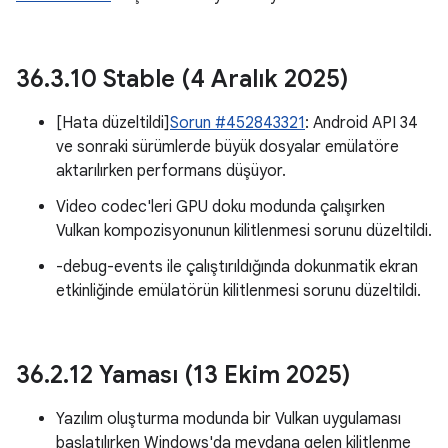
36
.
3
.
10 Stable (4 Aralık 2025)
[Hata düzeltildi]
Sorun #452843321
: Android API 34
ve sonraki sürümlerde büyük dosyalar emülatöre
aktarılırken performans düşüyor.
Video codec'leri GPU doku modunda çalışırken
Vulkan kompozisyonunun kilitlenmesi sorunu düzeltildi.
-debug-events ile çalıştırıldığında dokunmatik ekran
etkinliğinde emülatörün kilitlenmesi sorunu düzeltildi.
36
.
2
.
12 Yaması (13 Ekim 2025)
Yazılım oluşturma modunda bir Vulkan uygulaması
başlatılırken Windows'da meydana gelen kilitlenme