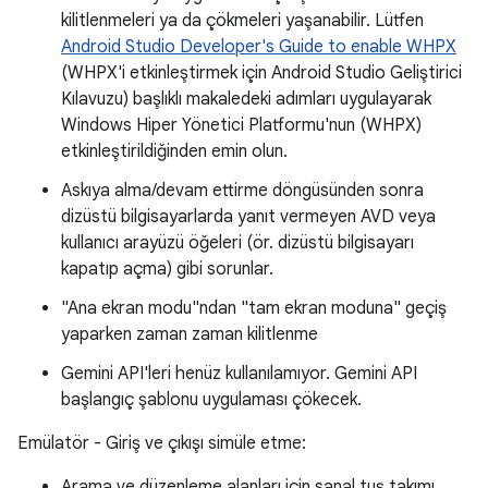
kilitlenmeleri ya da çökmeleri yaşanabilir. Lütfen
Android Studio Developer's Guide to enable WHPX
(WHPX'i etkinleştirmek için Android Studio Geliştirici
Kılavuzu) başlıklı makaledeki adımları uygulayarak
Windows Hiper Yönetici Platformu'nun (WHPX)
etkinleştirildiğinden emin olun.
Askıya alma/devam ettirme döngüsünden sonra
dizüstü bilgisayarlarda yanıt vermeyen AVD veya
kullanıcı arayüzü öğeleri (ör. dizüstü bilgisayarı
kapatıp açma) gibi sorunlar.
"Ana ekran modu"ndan "tam ekran moduna" geçiş
yaparken zaman zaman kilitlenme
Gemini API'leri henüz kullanılamıyor. Gemini API
başlangıç şablonu uygulaması çökecek.
Emülatör - Giriş ve çıkışı simüle etme:
Arama ve düzenleme alanları için sanal tuş takımı,