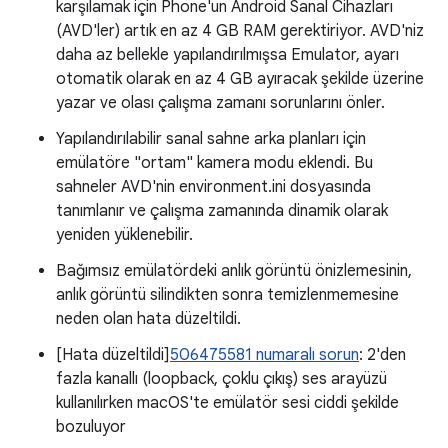
karşılamak için Phone'un Android Sanal Cihazları
(AVD'ler) artık en az 4 GB RAM gerektiriyor. AVD'niz
daha az bellekle yapılandırılmışsa Emulator, ayarı
otomatik olarak en az 4 GB ayıracak şekilde üzerine
yazar ve olası çalışma zamanı sorunlarını önler.
Yapılandırılabilir sanal sahne arka planları için
emülatöre "ortam" kamera modu eklendi. Bu
sahneler AVD'nin environment.ini dosyasında
tanımlanır ve çalışma zamanında dinamik olarak
yeniden yüklenebilir.
Bağımsız emülatördeki anlık görüntü önizlemesinin,
anlık görüntü silindikten sonra temizlenmemesine
neden olan hata düzeltildi.
[Hata düzeltildi]
506475581 numaralı sorun
: 2'den
fazla kanallı (loopback, çoklu çıkış) ses arayüzü
kullanılırken macOS'te emülatör sesi ciddi şekilde
bozuluyor