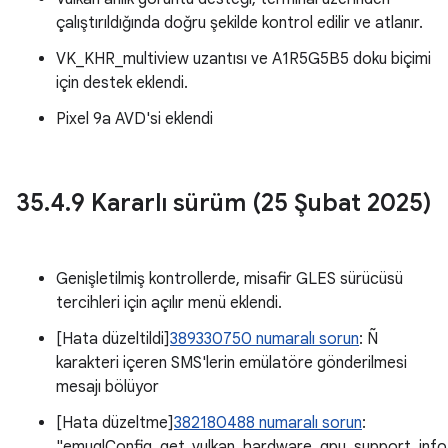
çalıştırıldığında doğru şekilde kontrol edilir ve atlanır.
VK_KHR_multiview uzantısı ve A1R5G5B5 doku biçimi
için destek eklendi.
Pixel 9a AVD'si eklendi
35
.
4
.
9 Kararlı sürüm (25 Şubat 2025)
Genişletilmiş kontrollerde, misafir GLES sürücüsü
tercihleri için açılır menü eklendi.
[Hata düzeltildi]
389330750 numaralı sorun
: Ñ
karakteri içeren SMS'lerin emülatöre gönderilmesi
mesajı bölüyor
[Hata düzeltme]
382180488 numaralı sorun
:
"emuglConfig_get_vulkan_hardware_gpu_support_info