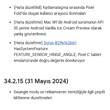
[Hata düzeltildi] Katlama/açma sırasında Pixel
Fold'da oluşan kullanıcı arayüzü donmaları
[Hata düzeltme] Mac M1'de Android sürümünün API
35 yerine Android Vanilla Ice Cream Preview olarak
yanlış gösterilmesi.
[Hata düzeltme]
Sorun #296162661
:
HasSystemFeature
FEATURE_SENSOR_HINGE_ANGLE, Pixel C tablet
emülatöründe doğru değerini döndürüyor
34
.
2
.
15 (31 Mayıs 2024)
Swangle modu ve reklamveren temizliğiyle ilgili çeşitli
kilitlenme düzeltmeleri