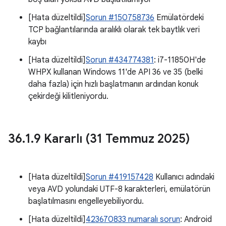
[Hata düzeltildi]
Sorun #150758736
Emülatördeki
TCP bağlantılarında aralıklı olarak tek baytlık veri
kaybı
[Hata düzeltildi]
Sorun #434774381
: i7-11850H'de
WHPX kullanan Windows 11'de API 36 ve 35 (belki
daha fazla) için hızlı başlatmanın ardından konuk
çekirdeği kilitleniyordu.
36
.
1
.
9 Kararlı (31 Temmuz 2025)
[Hata düzeltildi]
Sorun #419157428
Kullanıcı adındaki
veya AVD yolundaki UTF-8 karakterleri, emülatörün
başlatılmasını engelleyebiliyordu.
[Hata düzeltildi]
423670833 numaralı sorun
: Android