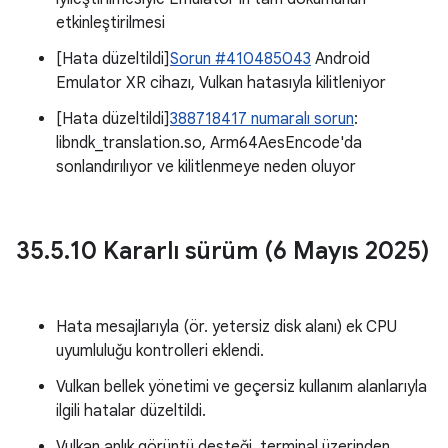
etkinleştirilmesi
[Hata düzeltildi]
Sorun #410485043
Android
Emulator XR cihazı, Vulkan hatasıyla kilitleniyor
[Hata düzeltildi]
388718417 numaralı sorun
:
libndk_translation.so, Arm64AesEncode'da
sonlandırılıyor ve kilitlenmeye neden oluyor
35
.
5
.
10 Kararlı sürüm (6 Mayıs 2025)
Hata mesajlarıyla (ör. yetersiz disk alanı) ek CPU
uyumluluğu kontrolleri eklendi.
Vulkan bellek yönetimi ve geçersiz kullanım alanlarıyla
ilgili hatalar düzeltildi.
Vulkan anlık görüntü desteği, terminal üzerinden