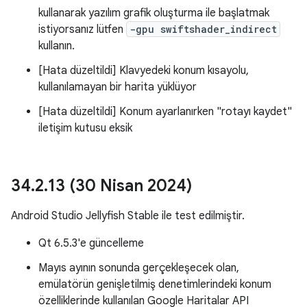
kullanarak yazılım grafik oluşturma ile başlatmak
istiyorsanız lütfen
-gpu swiftshader_indirect
kullanın.
[Hata düzeltildi] Klavyedeki konum kısayolu,
kullanılamayan bir harita yüklüyor
[Hata düzeltildi] Konum ayarlanırken "rotayı kaydet"
iletişim kutusu eksik
34
.
2
.
13 (30 Nisan 2024)
Android Studio Jellyfish Stable ile test edilmiştir.
Qt 6.5.3'e güncelleme
Mayıs ayının sonunda gerçekleşecek olan,
emülatörün genişletilmiş denetimlerindeki konum
özelliklerinde kullanılan Google Haritalar API