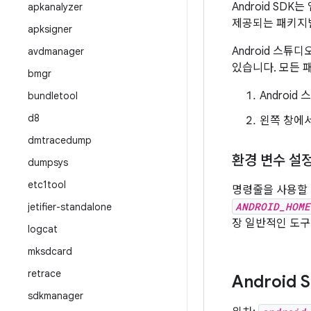
Android S
apkanalyzer
제공되는 패키지
apksigner
Android 스튜
avdmanager
있습니다. 모든 패
bmgr
Androi
bundletool
d8
왼쪽 창에
dmtracedump
환경 변수 설
dumpsys
etc1tool
명령줄을 사용할
ANDROID_HOME
jetifier-standalone
장 일반적인 도구
logcat
mksdcard
retrace
Android
sdkmanager