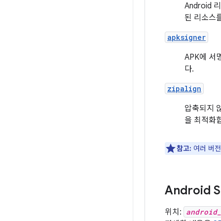
Androi
된 리소스
apksigner
APK에 서
다.
zipalign
압축되지 않
을 최적화
참고:
여러 버전
Android
위치:
android