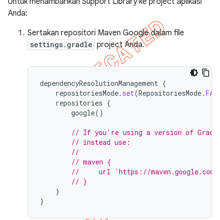
Untuk menambahkan Support Library ke project aplikasi
Anda:
Sertakan repositori Maven Google dalam file
settings.gradle
project Anda.
dependencyResolutionManagement
{
repositoriesMode
.
set
(
RepositoriesMode
.
FAI
repositories
{
google
()
// If you're using a version of Gradl
// instead use:
//
// maven {
//     url 'https://maven.google.com'
// }
}
}