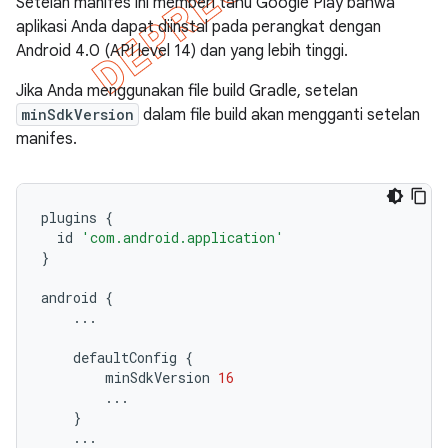
Setelan manifes ini memberi tahu Google Play bahwa
aplikasi Anda dapat diinstal pada perangkat dengan
Android 4.0 (API level 14) dan yang lebih tinggi.
Jika Anda menggunakan file build Gradle, setelan
minSdkVersion
dalam file build akan mengganti setelan
manifes.
plugins
{
id
'com.android.application'
}
android
{
...
defaultConfig
{
minSdkVersion
16
...
}
...