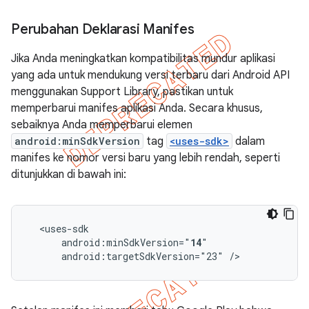
Perubahan Deklarasi Manifes
Jika Anda meningkatkan kompatibilitas mundur aplikasi
yang ada untuk mendukung versi terbaru dari Android API
menggunakan Support Library, pastikan untuk
memperbarui manifes aplikasi Anda. Secara khusus,
sebaiknya Anda memperbarui elemen
android:minSdkVersion
tag
<uses-sdk>
dalam
manifes ke nomor versi baru yang lebih rendah, seperti
ditunjukkan di bawah ini:
android:minSdkVersion="
14
android:targetSdkVersion="23"
/>