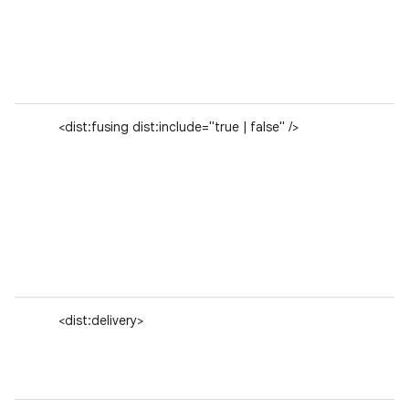
<dist:fusing dist:include="true | false" />
<dist:delivery>