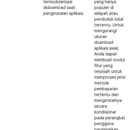
termodularisasi
yang hanya
didownload saat
populer di
penginstalan aplikasi.
wilayah atau
penduduk lokal
tertentu. Untuk
mengurangi
ukuran
download
aplikasi awal,
Anda dapat
membuat modul
fitur yang
terpisah untuk
memproses jenis
metode
pembayaran
tertentu dan
menginstalnya
secara
kondisional
pada perangkat
pengguna
berdasarkan