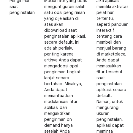
Pengiriman
Modul fitur yang tidak
Jika aplikasi
saat
mengonfigurasi salah
memiliki aktivitas
penginstalan
satu opsi pengiriman
pelatihan
yang dijelaskan di
tertentu,
atas akan
seperti panduan
didownload saat
interaktif
penginstalan aplikasi,
tentang cara
secara default. Ini
membeli dan
adalah perilaku
menjual barang
penting karena
di marketplace,
artinya Anda dapat
Anda dapat
mengadopsi opsi
memasukkan
pengiriman tingkat
fitur tersebut
lanjut secara
saat
bertahap. Misalnya,
penginstalan
Anda dapat
aplikasi, secara
memanfaatkan
default.
modularisasi fitur
Namun, untuk
aplikasi dan
mengurangi
mengaktifkan
ukuran
pengiriman on
penginstalan,
demand hanya
aplikasi dapat
setelah Anda
meminta