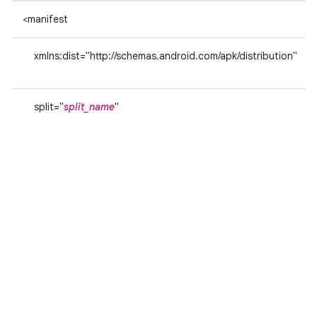
<manifest
xmlns:dist="http://schemas.android.com/apk/distribution"
split="
split_name
"