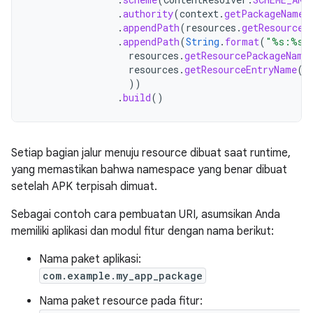
.
authority
(
context
.
getPackageName
(
.
appendPath
(
resources
.
getResourceT
.
appendPath
(
String
.
format
(
"%s:%s"
resources
.
getResourcePackageName
resources
.
getResourceEntryName
(
r
))
.
build
()
Setiap bagian jalur menuju resource dibuat saat runtime,
yang memastikan bahwa namespace yang benar dibuat
setelah APK terpisah dimuat.
Sebagai contoh cara pembuatan URI, asumsikan Anda
memiliki aplikasi dan modul fitur dengan nama berikut:
Nama paket aplikasi:
com.example.my_app_package
Nama paket resource pada fitur: