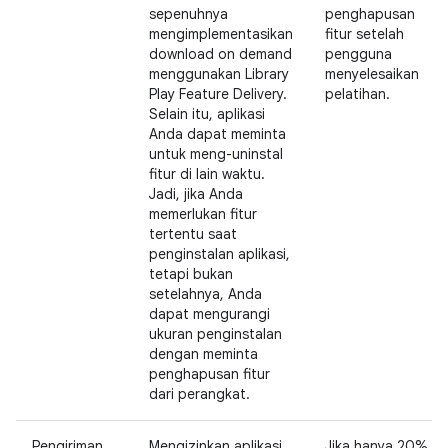
sepenuhnya
penghapusan
mengimplementasikan
fitur setelah
download on demand
pengguna
menggunakan Library
menyelesaikan
Play Feature Delivery.
pelatihan.
Selain itu, aplikasi
Anda dapat meminta
untuk meng-uninstal
fitur di lain waktu.
Jadi, jika Anda
memerlukan fitur
tertentu saat
penginstalan aplikasi,
tetapi bukan
setelahnya, Anda
dapat mengurangi
ukuran penginstalan
dengan meminta
penghapusan fitur
dari perangkat.
Pengiriman
Mengizinkan aplikasi
Jika hanya 20%