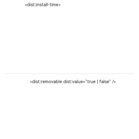
<dist:install-time>
<dist:removable dist:value="true | false" />