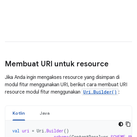
Membuat URI untuk resource
Jika Anda ingin mengakses resource yang disimpan di
modul fitur menggunakan URI, berikut cara membuat URI
resource modul fitur menggunakan
Uri.Builder()
:
Kotlin
Java
val
uri
=
Uri
.
Builder
()
.
scheme
(
ContentResolver
.
SCHEME_AND