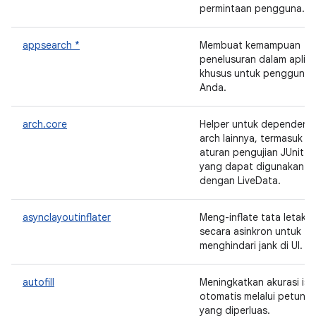
permintaan pengguna.
appsearch *
Membuat kemampuan
penelusuran dalam aplika
khusus untuk pengguna
Anda.
arch.core
Helper untuk dependensi
arch lainnya, termasuk
aturan pengujian JUnit
yang dapat digunakan
dengan LiveData.
asynclayoutinflater
Meng-inflate tata letak
secara asinkron untuk
menghindari jank di UI.
autofill
Meningkatkan akurasi isi
otomatis melalui petunju
yang diperluas.