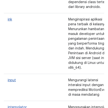
dependensi class terten
dari library androidx.
ink
Menginspirasi aplikasi
pena terbaik di kelasnya.
Menurunkan hambatan
masuk developer untuk
pengalaman penintaan
yang berperforma tinggi
dan indah. Mendukung
Penintaan di Android da
JVM sisi server (saat ini
didukung di Linux untuk
x86_64).
input
Mengurangi latensi
interaksi input dengan
memprediksi MotionEven
di masa mendatang
interpolator
Menggunakan interpolat