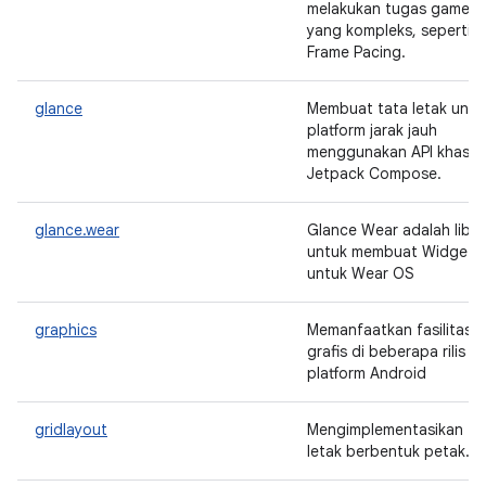
melakukan tugas game
yang kompleks, seperti
Frame Pacing.
glance
Membuat tata letak untu
platform jarak jauh
menggunakan API khas
Jetpack Compose.
glance.wear
Glance Wear adalah libra
untuk membuat Widget
untuk Wear OS
graphics
Memanfaatkan fasilitas
grafis di beberapa rilis
platform Android
gridlayout
Mengimplementasikan ta
letak berbentuk petak.