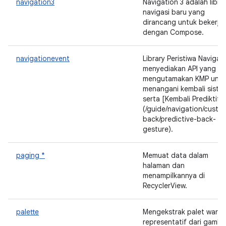
navigation3
Navigation 3 adalah libra
navigasi baru yang
dirancang untuk bekerja
dengan Compose.
navigationevent
Library Peristiwa Navigasi
menyediakan API yang
mengutamakan KMP untu
menangani kembali siste
serta [Kembali Prediktif]
(/guide/navigation/custo
back/predictive-back-
gesture).
paging *
Memuat data dalam
halaman dan
menampilkannya di
RecyclerView.
palette
Mengekstrak palet warna
representatif dari gamba