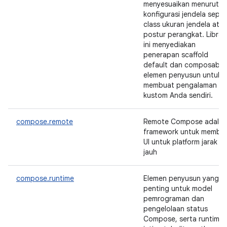
menyesuaikan menurut
konfigurasi jendela seper
class ukuran jendela ata
postur perangkat. Librar
ini menyediakan
penerapan scaffold
default dan composable
elemen penyusun untuk
membuat pengalaman
kustom Anda sendiri.
compose.remote
Remote Compose adalah
framework untuk membu
UI untuk platform jarak
jauh
compose.runtime
Elemen penyusun yang
penting untuk model
pemrograman dan
pengelolaan status
Compose, serta runtime