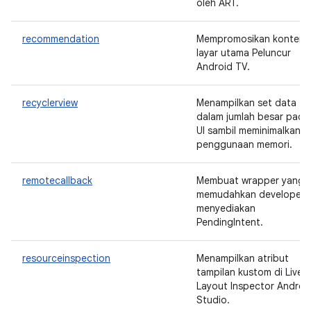
oleh ART.
recommendation
Mempromosikan konten 
layar utama Peluncur
Android TV.
recyclerview
Menampilkan set data
dalam jumlah besar pada
UI sambil meminimalkan
penggunaan memori.
remotecallback
Membuat wrapper yang
memudahkan developer
menyediakan
PendingIntent.
resourceinspection
Menampilkan atribut
tampilan kustom di Live
Layout Inspector Androi
Studio.