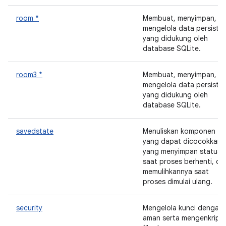
room *
Membuat, menyimpan, d
mengelola data persiste
yang didukung oleh
database SQLite.
room3 *
Membuat, menyimpan, d
mengelola data persiste
yang didukung oleh
database SQLite.
savedstate
Menuliskan komponen
yang dapat dicocokkan
yang menyimpan status U
saat proses berhenti, da
memulihkannya saat
proses dimulai ulang.
security
Mengelola kunci dengan
aman serta mengenkripsi