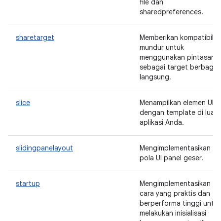
file dan
sharedpreferences.
sharetarget
Memberikan kompatibilit
mundur untuk
menggunakan pintasan
sebagai target berbagi
langsung.
slice
Menampilkan elemen UI
dengan template di luar
aplikasi Anda.
slidingpanelayout
Mengimplementasikan
pola UI panel geser.
startup
Mengimplementasikan
cara yang praktis dan
berperforma tinggi untu
melakukan inisialisasi