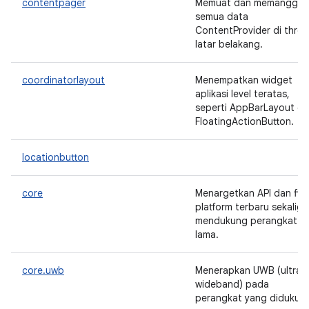
contentpager
Memuat dan memanggil
semua data
ContentProvider di thre
latar belakang.
coordinatorlayout
Menempatkan widget
aplikasi level teratas,
seperti AppBarLayout d
FloatingActionButton.
locationbutton
core
Menargetkan API dan fitu
platform terbaru sekaligu
mendukung perangkat
lama.
core.uwb
Menerapkan UWB (ultra-
wideband) pada
perangkat yang didukun