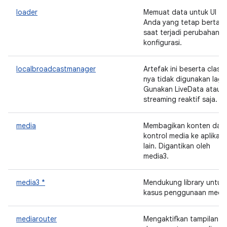
loader
Memuat data untuk UI
Anda yang tetap bertah
saat terjadi perubahan
konfigurasi.
localbroadcastmanager
Artefak ini beserta class-
nya tidak digunakan lagi.
Gunakan LiveData atau
streaming reaktif saja.
media
Membagikan konten dan
kontrol media ke aplikasi
lain. Digantikan oleh
media3.
media3 *
Mendukung library untuk
kasus penggunaan media
mediarouter
Mengaktifkan tampilan