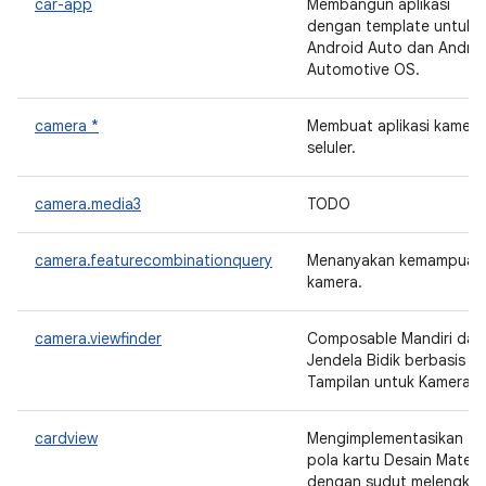
car-app
Membangun aplikasi
dengan template untuk
Android Auto dan Andro
Automotive OS.
camera *
Membuat aplikasi kamera
seluler.
camera.media3
TODO
camera.featurecombinationquery
Menanyakan kemampuan
kamera.
camera.viewfinder
Composable Mandiri dan
Jendela Bidik berbasis
Tampilan untuk Kamera"
cardview
Mengimplementasikan
pola kartu Desain Materia
dengan sudut melengku