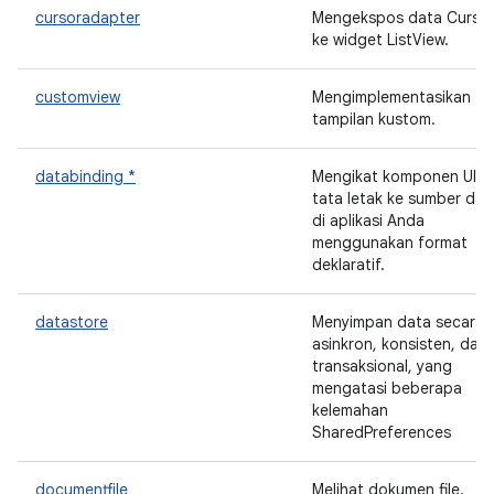
cursoradapter
Mengekspos data Curso
ke widget ListView.
customview
Mengimplementasikan
tampilan kustom.
databinding *
Mengikat komponen UI di
tata letak ke sumber dat
di aplikasi Anda
menggunakan format
deklaratif.
datastore
Menyimpan data secara
asinkron, konsisten, dan
transaksional, yang
mengatasi beberapa
kelemahan
SharedPreferences
documentfile
Melihat dokumen file.