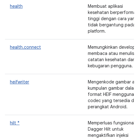
health
Membuat aplikasi
kesehatan berperforma
tinggi dengan cara yang
tidak bergantung pada
platform.
health.connect
Memungkinkan develope
membaca atau menulis
catatan kesehatan dan
kebugaran pengguna.
heifwriter
Mengenkode gambar at
kumpulan gambar dalam
format HEIF menggunaka
codec yang tersedia di
perangkat Android.
hilt *
Memperluas fungsionalit
Dagger Hilt untuk
mengaktifkan injeksi