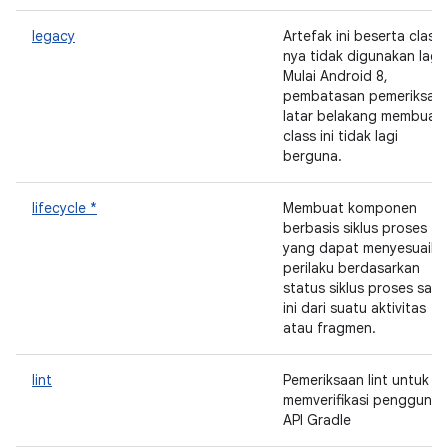
legacy
Artefak ini beserta class-
nya tidak digunakan lagi.
Mulai Android 8,
pembatasan pemeriksaa
latar belakang membuat
class ini tidak lagi
berguna.
lifecycle *
Membuat komponen
berbasis siklus proses
yang dapat menyesuaika
perilaku berdasarkan
status siklus proses saat
ini dari suatu aktivitas
atau fragmen.
lint
Pemeriksaan lint untuk
memverifikasi pengguna
API Gradle