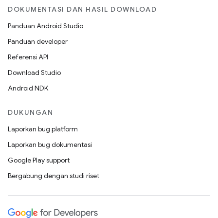
DOKUMENTASI DAN HASIL DOWNLOAD
Panduan Android Studio
Panduan developer
Referensi API
Download Studio
Android NDK
DUKUNGAN
Laporkan bug platform
Laporkan bug dokumentasi
Google Play support
Bergabung dengan studi riset