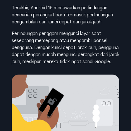
Terakhir, Android 15 menawarkan perlindungan
pencurian perangkat baru termasuk perlindungan
pengambilan dan kunci cepat dari jarak jauh.
Perlindungan genggam mengunci layar saat
seseorang memegang atau mengambil ponsel
pengguna. Dengan kunci cepat jarak jauh, pengguna
dapat dengan mudah mengunci perangkat dari jarak
jauh, meskipun mereka tidak ingat sandi Google.