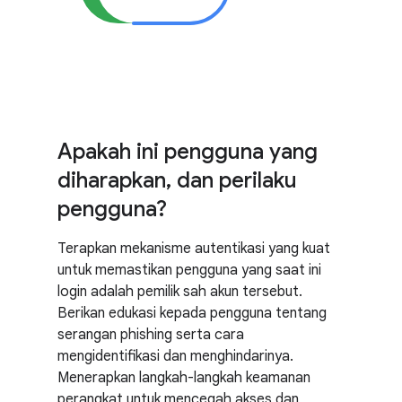
Apakah ini pengguna yang
diharapkan
,
dan perilaku
pengguna?
Terapkan mekanisme autentikasi yang kuat
untuk memastikan pengguna yang saat ini
login adalah pemilik sah akun tersebut.
Berikan edukasi kepada pengguna tentang
serangan phishing serta cara
mengidentifikasi dan menghindarinya.
Menerapkan langkah-langkah keamanan
perangkat untuk mencegah akses dan