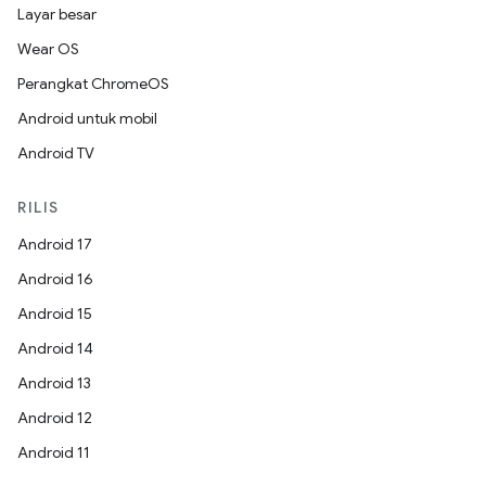
Layar besar
Wear OS
Perangkat ChromeOS
Android untuk mobil
Android TV
RILIS
Android 17
Android 16
Android 15
Android 14
Android 13
Android 12
Android 11