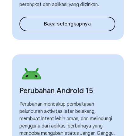
perangkat dan aplikasi yang diizinkan.
Baca selengkapnya
Perubahan Android 15
Perubahan mencakup pembatasan
peluncuran aktivitas latar belakang,
membuat intent lebih aman, dan melindungi
pengguna dari aplikasi berbahaya yang
mencoba mengubah status Jangan Ganggu.