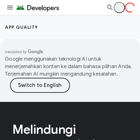
APP QUALITY
Google menggunakan teknologi AI untuk
menerjemahkan konten ke dalam bahasa pilihan Anda.
Terjemahan AI mungkin mengandung kesalahan.
Melindungi