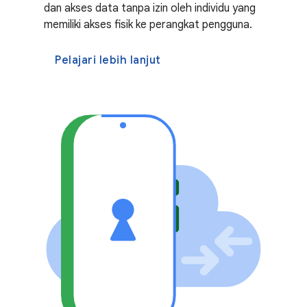
dan akses data tanpa izin oleh individu yang
memiliki akses fisik ke perangkat pengguna.
Pelajari lebih lanjut