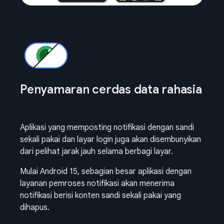
Penyamaran cerdas data rahasia
Aplikasi yang memposting notifikasi dengan sandi
sekali pakai dan layar login juga akan disembunyikan
dari pelihat jarak jauh selama berbagi layar.
Mulai Android 15, sebagian besar aplikasi dengan
layanan pemroses notifikasi akan menerima
notifikasi berisi konten sandi sekali pakai yang
dihapus.