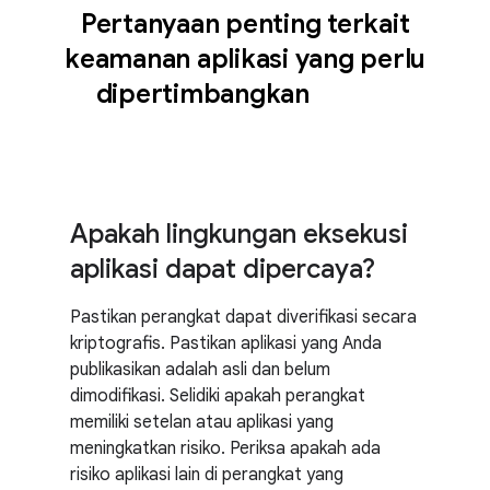
Pertanyaan penting terkait
keamanan aplikasi yang perlu
dipertimbangkan
Apakah lingkungan eksekusi
aplikasi dapat dipercaya?
Pastikan perangkat dapat diverifikasi secara
kriptografis. Pastikan aplikasi yang Anda
publikasikan adalah asli dan belum
dimodifikasi. Selidiki apakah perangkat
memiliki setelan atau aplikasi yang
meningkatkan risiko. Periksa apakah ada
risiko aplikasi lain di perangkat yang