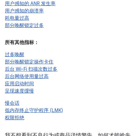
用户感知的 ANR 发生率
用户感知的崩溃率
耗电量过高
部分唤醒锁定过多
所有其他指标：
过多唤醒
部分唤醒锁定操作卡住
后台 Wi-Fi 扫描次数过多
后台网络使用量过高
应用启动时间
呈现速度缓慢
慢会话
低内存终止守护程序 (LMK)
权限拒绝
我不想看到不良行为或商品详情警告。如何才能抢先