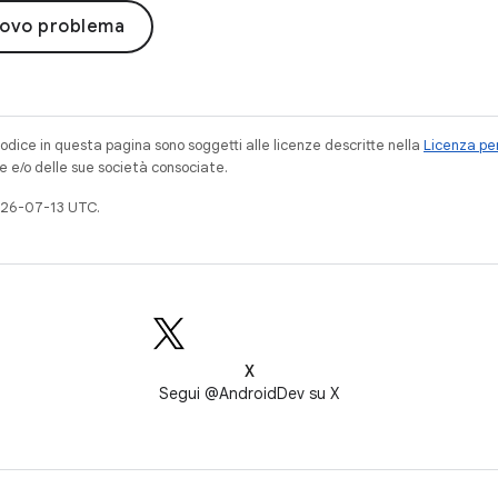
uovo problema
codice in questa pagina sono soggetti alle licenze descritte nella
Licenza per
e e/o delle sue società consociate.
026-07-13 UTC.
X
Segui @AndroidDev su X