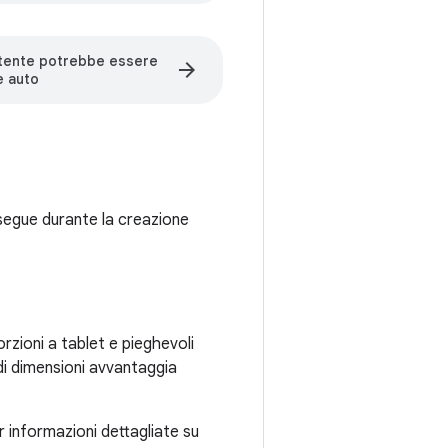
stente potrebbe essere
arrow_forward
e auto
o segue durante la creazione
orzioni a tablet e pieghevoli
ndi dimensioni avvantaggia
 informazioni dettagliate su