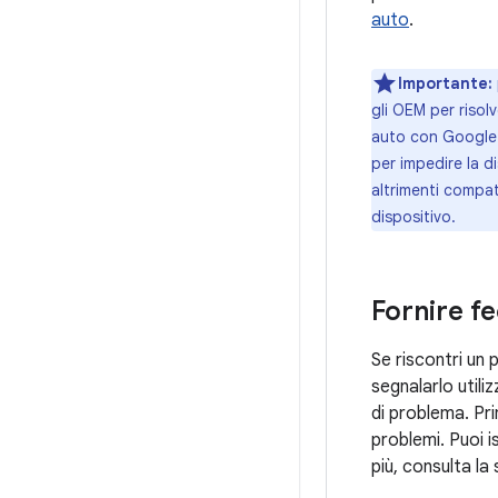
auto
.
Importante:
gli OEM per risol
auto con Google i
per impedire la d
altrimenti compat
dispositivo.
Fornire f
Se riscontri un 
segnalarlo util
di problema. Pr
problemi. Puoi i
più, consulta la