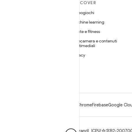
ULTERIORI
DISCOVER
INFORMAZIONI SU
Videogiochi
ANDROID
Machine learning
Android
Salute e fitness
Android for Enterprise
Fotocamera e contenuti
Sicurezza
multimediali
Source
Privacy
Notizie
5G
Blog
Podcast
Android
Chrome
Firebase
Google Clou
Privacy
Licenza
Linee guida per il brand
ICP证合字B2-20070