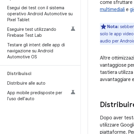
come sfruttare a
Esegui dei test con il sistema
multimediali
e
g
operativo Android Automotive su
Pixel Tablet
Nota:
sebbene
Eseguire test utilizzando
solo le app vide
Firebase Test Lab
audio per Androi
Testare gli intent delle app di
navigazione su Android
Automotive OS
Altre ottimizzaz
vantaggiose per
tastiera utilizz
Distribuisci
avvantaggiare en
Distribuire alle auto
App mobile predisposte per
l'uso dell'auto
Distribuir
Dopo aver testa
utilizzare Googl
piattaforme. Per