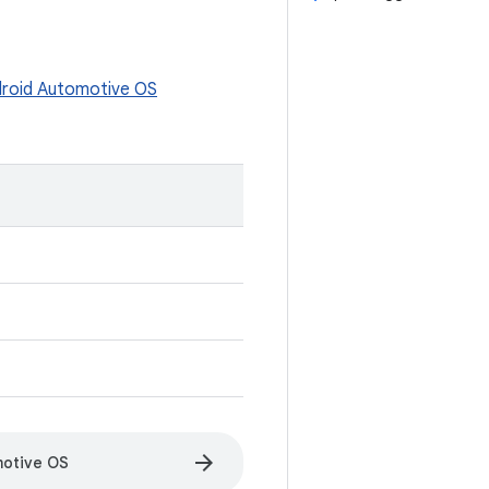
roid Automotive OS
arrow_forward
motive OS