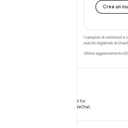
Crea un n
I campioni di contenuti e 
marchi registrati di Oracl
Ultimo aggiornamento 2
WeChat
Segui Android for
Developers su WeChat