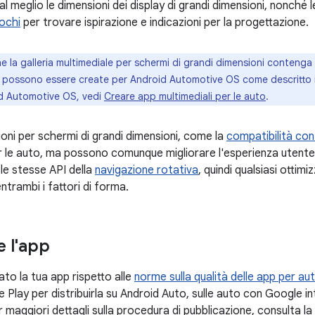
l meglio le dimensioni dei display di grandi dimensioni, nonché le
iochi
per trovare ispirazione e indicazioni per la progettazione.
 la galleria multimediale per schermi di grandi dimensioni conteng
o possono essere create per Android Automotive OS come descritto 
d Automotive OS, vedi
Creare app multimediali per le auto
.
ioni per schermi di grandi dimensioni, come la
compatibilità con 
 le auto, ma possono comunque migliorare l'esperienza utente
a le stesse API della
navigazione rotativa
, quindi qualsiasi otti
trambi i fattori di forma.
e l'app
to la tua app rispetto alle
norme sulla qualità delle app per au
e Play per distribuirla su Android Auto, sulle auto con Google 
 maggiori dettagli sulla procedura di pubblicazione, consulta l