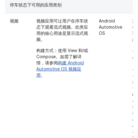
停车状态下可用的应用类别
视频
视频应用可让用户在停车状
Android
主
态下观看流式视频。此类应
Automotive
在
用的核心用途是显示流式视
OS
车
频。
态
构建方式：使用 View 和/或
视
Compose。如需了解详
应
情，请参阅
构建 Android
可
Automotive OS 视频应
在
用
。
车
提
有
的
用
持
如
车
支
音
中