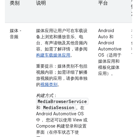
类别
说明
平台
情
况
媒体 -
媒体应用让用户可在车载设
Android
在
音频
备上浏览和播放音乐、电
Auto 和
车
台、有声读物及其他音频内
Android
停
容。如需了解详情，请参阅
Automotive
状
构建车载媒体应用
。
OS（适用于
下
媒体应用和
重要提示
：媒体类别不包括
模板化媒体
视频内容；如需详细了解播
应用）。
放视频的应用，请参阅单独
的
视频类别
。
构建方式
：
MediaBrowserService
MediaSession
和
。在
Android Automotive OS
中， 您还可以使用 View 或
Compose 构建登录和设置
界面（在停车状态下使