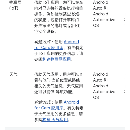
物联网
借助 IoT 应用，您可以在车
Android
在
(IoT)
内对已连接的设备执行相关
Auto 和
车
操作。例如控制某些 设备
Android
停
的状态，包括打开车库门、
Automotive
状
开关家里的电灯或 启用住
OS
下
宅安全设备。
构建方式
：使用
Android
for Cars 应用库
。有关特定
于 IoT 应用的更多信息，请
参阅
构建物联网应用
。
天气
借助天气应用，用户可以查
Android
在
看与他们 当前位置或路线
Auto 和
车
相关的天气信息。天气应用
Android
停
还可以提供 导航功能。
Automotive
状
OS
下
构建方式
：使用
Android
for Cars 应用库
。有关特定
于天气应用的更多信息，请
参阅
构建 天气应用
。