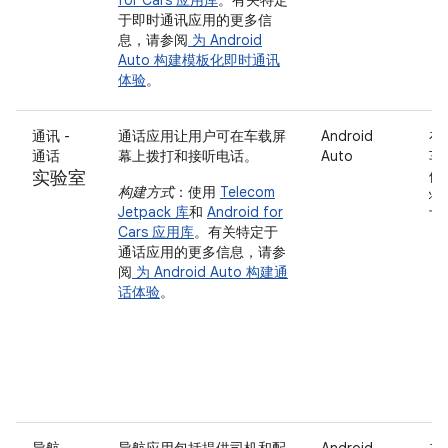
于即时通讯应用的更多信
息，请参阅
为 Android
Auto 构建模板化即时通讯
体验
。
通讯 -
通话应用让用户可在车载屏
Android
在
通话
幕上拨打和接听电话。
Auto
车
实验室
停
构建方式
：使用
Telecom
状
Jetpack 库
和
Android for
下
Cars 应用库
。有关特定于
通话应用的更多信息，请参
阅
为 Android Auto 构建通
话体验
。
导航
导航应用包括提供司机和配
Android
在