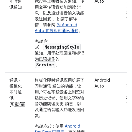
即时通
载设备上接收传入通知、使
Auto
车
讯通知
用文字转语音功能朗读 消
停
息，以及通过语音输入功能
状
发送回复 。如需了解详
下
情，请参阅
为 Android
Auto 扩展即时通讯通知
。
构建方
MessagingStyle
式
：
通知、用于处理回复和标记
为已读操作的
Service
。
通讯 -
模板化即时通讯应用扩展了
Android
在
模板化
即时通讯 通知的功能，让
Auto
车
即时通
用户可在车载设备上浏览对
停
讯
话历史记录、使用文字转语
状
实验室
音功能朗读历史 消息，以
下
及通过语音输入功能发送回
复。
构建方式
：使用
Android
for Cars 应用库
。有关特定