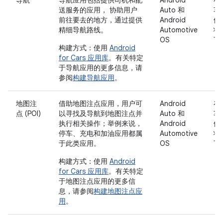
送服务的应用， 协助用户
Auto 和
车
前往要去的地方，通过提供
Android
停
精细导航路线。
Automotive
状
OS
下
构建方式：使用
Android
for Cars 应用库
。有关特定
于导航应用的更多信息，请
参阅
构建导航应用
。
地图注
借助地图注点应用，用户可
Android
在
点 (POI)
以寻找及导航到地图注点并
Auto 和
车
执行相关操作；举例来说，
Android
停
停车、充电和加油应用都属
Automotive
状
于此类应用。
OS
下
构建方式：使用
Android
for Cars 应用库
。有关特定
于地图注点应用的更多信
息，请参阅
构建地图注点应
用
。