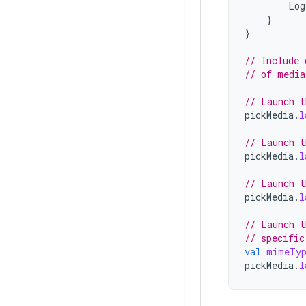
Log
}
}
// Include 
// of media
// Launch t
pickMedia
.
l
// Launch t
pickMedia
.
l
// Launch t
pickMedia
.
l
// Launch t
// specific
val
mimeTy
pickMedia
.
l