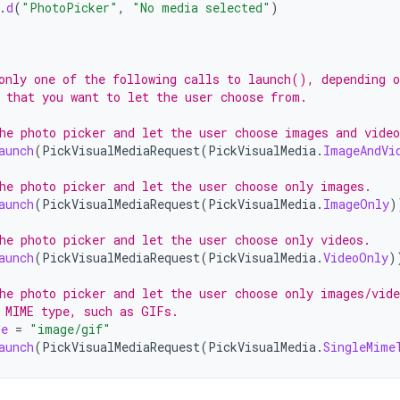
.
d
(
"PhotoPicker"
,
"No media selected"
)
only one of the following calls to launch(), depending o
 that you want to let the user choose from.
he photo picker and let the user choose images and video
aunch
(
PickVisualMediaRequest
(
PickVisualMedia
.
ImageAndVi
he photo picker and let the user choose only images.
aunch
(
PickVisualMediaRequest
(
PickVisualMedia
.
ImageOnly
)
he photo picker and let the user choose only videos.
aunch
(
PickVisualMediaRequest
(
PickVisualMedia
.
VideoOnly
)
he photo picker and let the user choose only images/vide
 MIME type, such as GIFs.
pe
=
"image/gif"
aunch
(
PickVisualMediaRequest
(
PickVisualMedia
.
SingleMime