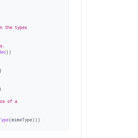
n the types
s.
deo
))
)
)
os of a
Type
(
mimeType
)))