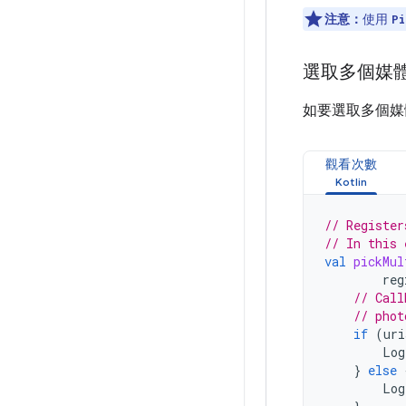
注意：
使用
Pi
選取多個媒
如要選取多個媒
觀看次數
// Register
// In this 
val
pickMul
reg
// Call
// phot
if
(
uri
Log
}
else
Log