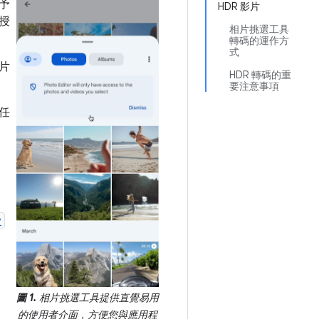
予
HDR 影片
授
相片挑選工具
轉碼的運作方
式
片
HDR 轉碼的重
要注意事項
任
y
圖 1.
相片挑選工具提供直覺易用
的使用者介面，方便您與應用程