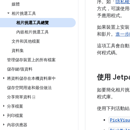
序。如「
隱私權
媒體
方式，可讓使用
相片挑選工具
予應用程式。
相片挑選工具總覽
如果裝置上安裝
內嵌相片挑選工具
和影片。
進一步
文件和其他檔案
這項工具會自動
資料集
何程式碼。
管理儲存裝置上的所有檔案
儲存鍵
/
值資料
使用 Jetpa
將資料儲存在本機資料庫中
儲存空間用途和最佳做法
如要簡化相片挑選
程式庫。
分享簡單資料 ⍈
分享檔案
使用下列活動結
列印檔案
PickVis
內容供應器