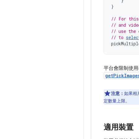
}
}
// For this
// and vide
// use the 
// to 
selec
pickMultipl
平台會限制使用
getPickImage
注意：
如果相
定數量上限。
適用裝置