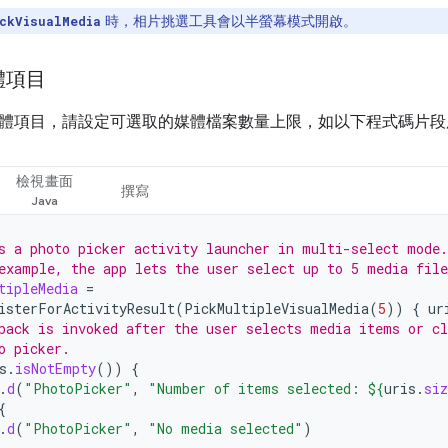
時，相片挑選工具會以半螢幕模式開啟。
ckVisualMedia
體項目
體項目，請設定可選取的媒體檔案數量上限，如以下程式碼片段
檢視畫面
撰寫
s a photo picker activity launcher in multi-select mode.
example, the app lets the user select up to 5 media file
tipleMedia
=
isterForActivityResult
(
PickMultipleVisualMedia
(
5
))
{
ur
back is invoked after the user selects media items or cl
o picker.
s
.
isNotEmpty
())
{
.
d
(
"PhotoPicker"
,
"Number of items selected: 
${
uris
.
siz
{
.
d
(
"PhotoPicker"
,
"No media selected"
)