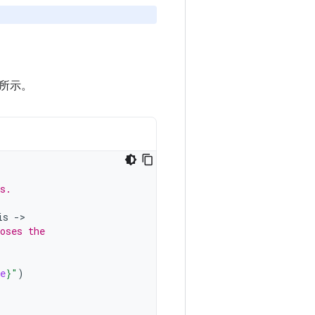
所示。
s.
is
-
oses the
e
}
"
)