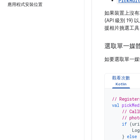
PickMult
應用程式安裝位置
如果裝置上沒有
(API 級別 
援相片挑選工具
選取單一媒
如要選取單一媒
觀看次數
// Register
val
pickMed
// Call
// phot
if
(
uri
Log
}
else