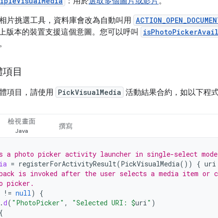
ipleVisualMedia
：用於
選取多個圖片或影片
。
相片挑選工具，資料庫會改為自動叫用
ACTION_OPEN_DOCUMEN
19) 以上版本的裝置支援這個意圖。您可以呼叫
isPhotoPickerAvai
。
體項目
體項目，請使用
PickVisualMedia
活動結果合約，如以下程
檢視畫面
撰寫
s a photo picker activity launcher in single-select mode
ia
=
registerForActivityResult
(
PickVisualMedia
())
{
uri
back is invoked after the user selects a media item or c
o picker.
!=
null
)
{
.
d
(
"PhotoPicker"
,
"Selected URI: 
$
uri
"
)
{