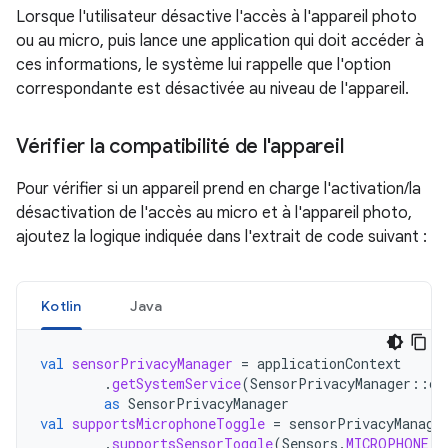
Lorsque l'utilisateur désactive l'accès à l'appareil photo
ou au micro, puis lance une application qui doit accéder à
ces informations, le système lui rappelle que l'option
correspondante est désactivée au niveau de l'appareil.
Vérifier la compatibilité de l'appareil
Pour vérifier si un appareil prend en charge l'activation/la
désactivation de l'accès au micro et à l'appareil photo,
ajoutez la logique indiquée dans l'extrait de code suivant :
Kotlin
Java
val
sensorPrivacyManager
=
applicationContext
.
getSystemService
(
SensorPrivacyManager
::
cl
as
SensorPrivacyManager
val
supportsMicrophoneToggle
=
sensorPrivacyManage
.
supportsSensorToggle
(
Sensors
.
MICROPHONE
)