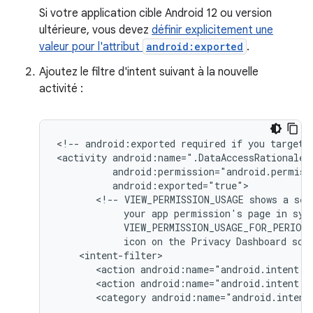
Si votre application cible Android 12 ou version
ultérieure, vous devez
définir explicitement une
valeur pour l'attribut
android:exported
.
Ajoutez le filtre d'intent suivant à la nouvelle
activité :
<!--
android:exported
required
if
you
target
<activity
<!--
VIEW_PERMISSION_USAGE
shows
a
sel
your
app
permission's
page
in
sys
VIEW_PERMISSION_USAGE_FOR_PERIOD
icon
on
the
Privacy
Dashboard
scr
<action
android:name="android.intent.a
<action
android:name="android.intent.a
<category
android:name="android.intent