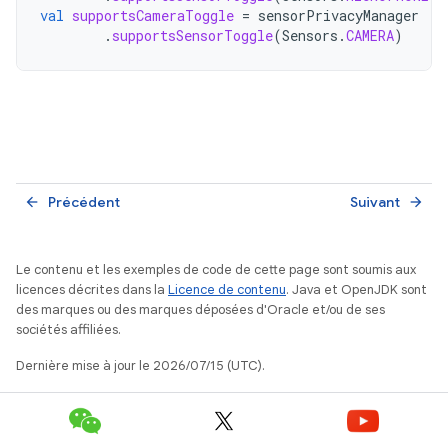
val
supportsCameraToggle
=
sensorPrivacyManager
.
supportsSensorToggle
(
Sensors
.
CAMERA
)
Précédent
Suivant
arrow_back
arrow_forward
Le contenu et les exemples de code de cette page sont soumis aux
licences décrites dans la
Licence de contenu
. Java et OpenJDK sont
des marques ou des marques déposées d'Oracle et/ou de ses
sociétés affiliées.
Dernière mise à jour le 2026/07/15 (UTC).