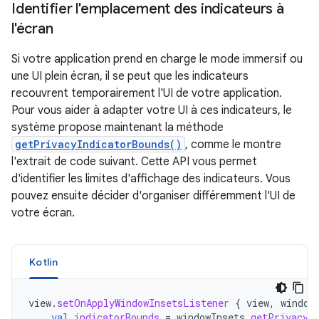
Identifier l'emplacement des indicateurs à
l'écran
Si votre application prend en charge le mode immersif ou
une UI plein écran, il se peut que les indicateurs
recouvrent temporairement l'UI de votre application.
Pour vous aider à adapter votre UI à ces indicateurs, le
système propose maintenant la méthode
getPrivacyIndicatorBounds()
, comme le montre
l'extrait de code suivant. Cette API vous permet
d'identifier les limites d'affichage des indicateurs. Vous
pouvez ensuite décider d'organiser différemment l'UI de
votre écran.
Kotlin
view
.
setOnApplyWindowInsetsListener
{
view
,
window
val
indicatorBounds
=
windowInsets
.
getPrivacyI