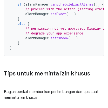
if
(
alarmManager
.
canScheduleExactAlarms
())
{
// proceed with the action (setting exact 
alarmManager
.
setExact
(...)
}
else
{
// permission not yet approved. Display us
// degrade your app experience.
alarmManager
.
setWindow
(...)
}
}
Tips untuk meminta izin khusus
Bagian berikut memberikan pertimbangan dan tips saat
meminta izin khusus.