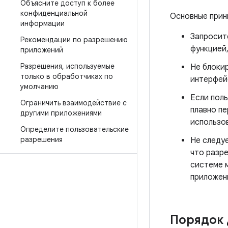
Объясните доступ к более
конфиденциальной
Основные прин
информации
Запросит
Рекомендации по разрешению
функцией,
приложений
Разрешения
,
используемые
Не блоки
только в обработчиках по
интерфей
умолчанию
Если пол
Ограничить взаимодействие с
плавно п
другими приложениями
использо
Определите пользовательские
разрешения
Не следуе
что разр
системе 
приложен
Порядок 