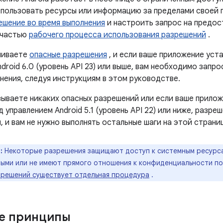
пользовать ресурсы или информацию за пределами своей 
ешение во время выполнения
и настроить запрос на предос
 частью
рабочего процесса использования разрешений
.
шиваете
опасные разрешения
, и если ваше приложение уст
droid 6.0 (уровень API 23) или выше, вам необходимо запр
нения, следуя инструкциям в этом руководстве.
азываете никаких опасных разрешений или если ваше прило
 управлением Android 5.1 (уровень API 22) или ниже, разр
 и вам не нужно выполнять остальные шаги на этой страни
:
Некоторые разрешения защищают доступ к системным ресурс
ыми или не имеют прямого отношения к конфиденциальности по
зрешений существует отдельная процедура
.
е принципы