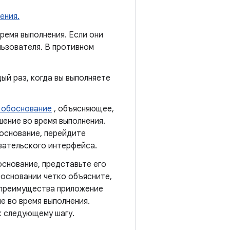
ения.
емя выполнения. Если они
льзователя. В противном
й раз, когда вы выполняете
 обоснование
, объясняющее,
ение во время выполнения.
основание, перейдите
вательского интерфейса.
снование, представьте его
босновании четко объясните,
е преимущества приложение
е во время выполнения.
к следующему шагу.