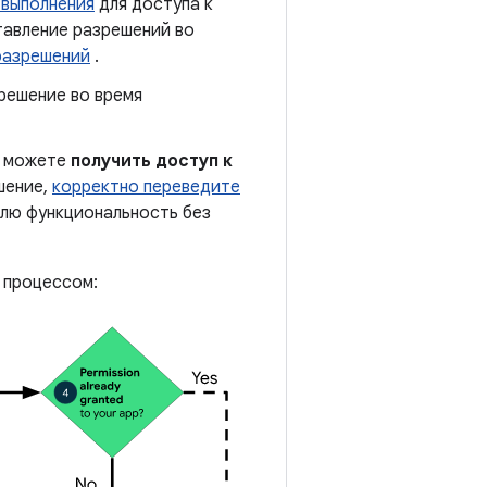
 выполнения
для доступа к
тавление разрешений во
разрешений
.
решение во время
ы можете
получить доступ к
шение,
корректно переведите
елю функциональность без
м процессом: