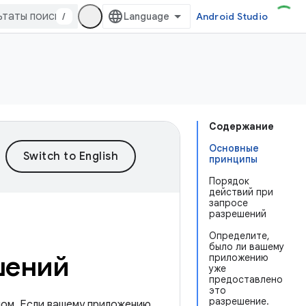
/
Android Studio
Содержание
Основные
принципы
Порядок
действий при
запросе
разрешений
Определите,
было ли вашему
шений
приложению
уже
предоставлено
это
разрешение.
пом. Если вашему приложению