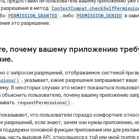
ть, предоставил ли пользователь вашему приложению уже 
 разрешение в метод
ContextCompat.checkSelfPermissio
ибо
PERMISSION_GRANTED
, либо
PERMISSION_DENIED
в зави
ения это разрешение.
те
,
почему вашему приложению требу
ние
.
но с запросом разрешений, отображаемое системой при в
ssions()
, указывает, какие разрешения запрашивает ваше 
чему. В некоторых случаях это может показаться пользова
 объяснить пользователю, почему вашему приложению зап
зывать
requestPermissions()
.
показывают, что пользователи гораздо комфортнее относя
е разрешений, если знают, зачем они нужны приложению, н
я поддержки основной функции приложения или для рекламы
шь часть вызовов API, относящихся к той или иной группе 