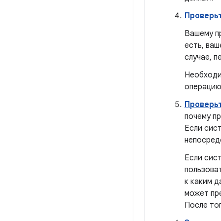
Проверь
Вашему п
есть, ваш
случае, п
Необходи
операцию
Проверь
почему п
Если сис
непосред
Если сис
пользова
к каким 
может пр
После то