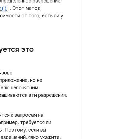
определенное разрешение,
n()
. Этот метод
симости от того, есть ли у
ется это
ызове
приложение, но не
телю непонятным.
рашиваются эти разрешения,
тся к запросам на
апример, требуется ли
. Поэтому, если вы
разрешений, явно укажите,