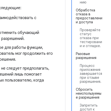
нию
 следующие:
Обработка
отказа в
заимодействовать с
предоставлени
и доступа
Проверяйте
 отменить обучающий
статус
отказа при
 разрешений.
тестировани
и и отладке.
е для работы функции,
ователь мог продолжить его
Разовые
разрешения
решения.
Процесс
 не следует предполагать,
приложения
завершается
решений лишь помогает
при отзыве
ых пользователю, когда
разрешения.
Сбросить
неиспользуемы
е разрешения
Запретить
доступ к