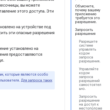
песочницы, вы можете
Объясните,
почему вашему
тавление этого доступа. Эти
приложению
требуется это
разрешение.
ановлено на устройстве под
Запросить
осить эти опасные разрешения
разрешения
Разрешите
системе
жение установлено на
управлять
кодом
ешения предоставляются
запроса
це.
разрешения.
Управляйте
кодом
ам, которые являются особо
запроса
льзователя.
Для запроса таких
разрешений
самостоятел
ьно.
Запросить
разрешение
на доступ к
местоположе