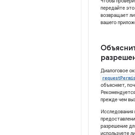
Чтобы провери
передайте это
возвращает л
вашего прилож
Объясни
разреше
Диалоговое ок
requestPermi
объясняет, по
Рекомендуется
прежде чем вы
Исследования 
предоставлени
разрешение дл
используете ли