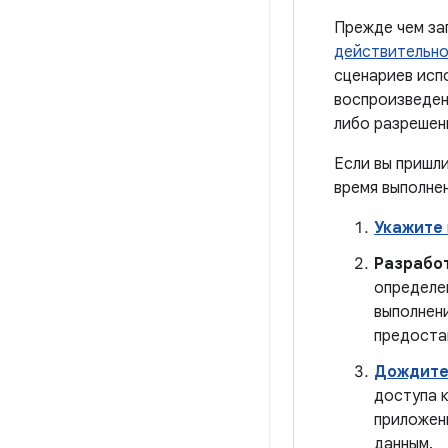
Прежде чем за
действительно
сценариев исп
воспроизведен
либо разрешен
Если вы пришл
время выполне
Укажите
Разрабо
определе
выполнен
предоста
Дождите
доступа 
приложен
данным.