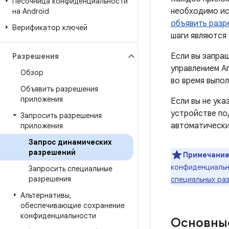
Песочница конфиденциальности
необходимо ис
на Android
объявить разр
Верификатор ключей
шаги являются
Если вы запра
Разрешения
управлением An
Обзор
во время выпол
Объявить разрешения
приложения
Если вы не ук
устройстве под
Запросить разрешения
автоматически,
приложения
Запрос динамических
разрешений
Примечание
конфиденциальн
Запросить специальные
разрешения
специальных ра
Альтернативы
,
обеспечивающие сохранение
конфиденциальности
Основны