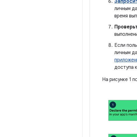
Запроси
личным д
время вып
Проверь
выполнени
Если пол
личным д
приложен
доступа 
На рисунке 1 п