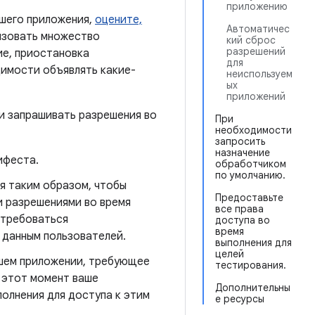
приложению
ашего приложения,
оцените,
Автоматичес
изовать множество
кий сброс
разрешений
ие, приостановка
для
димости объявлять какие-
неиспользуем
ых
приложений
и запрашивать разрешения во
При
необходимости
запросить
назначение
ифеста.
обработчиком
по умолчанию.
я таким образом, чтобы
Предоставьте
и разрешениями во время
все права
отребоваться
доступа во
время
 данным пользователей.
выполнения для
целей
ашем приложении, требующее
тестирования.
 этот момент ваше
Дополнительны
олнения для доступа к этим
е ресурсы