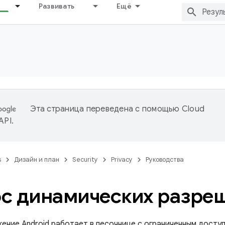
Развивать
Ещё
Эта страница переведена с помощью
Cloud
 API
.
s
Дизайн и план
Security
Privacy
Руководства
с динамических разре
ение Android работает в песочнице с ограниченным досту