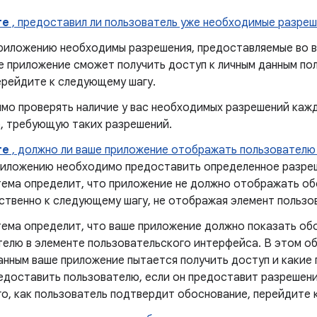
те
, предоставил ли пользователь уже необходимые разреш
риложению необходимы разрешения, предоставляемые во вр
е приложение сможет получить доступ к личным данным по
ерейдите к следующему шагу.
мо проверять наличие у вас необходимых разрешений кажды
, требующую таких разрешений.
те
, должно ли ваше приложение отображать пользователю
риложению необходимо предоставить определенное разреш
тема определит, что приложение не должно отображать об
ственно к следующему шагу, не отображая элемент пользо
тема определит, что ваше приложение должно показать обо
телю в элементе пользовательского интерфейса. В этом о
данным ваше приложение пытается получить доступ и каки
едоставить пользователю, если он предоставит разрешени
го, как пользователь подтвердит обоснование, перейдите 