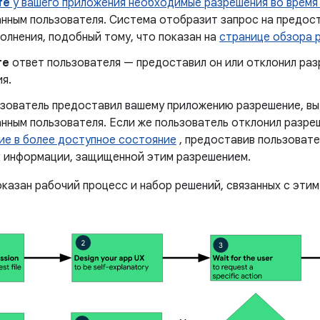
те
у вашего приложения необходимые разрешения во время
анным пользователя. Система отобразит запрос на предос
олнения, подобный тому, что показан на
странице обзора 
те
ответ пользователя — предоставил он или отклонил раз
я.
ьзователь предоставил вашему приложению разрешение, в
анным пользователя. Если же пользователь отклонил разре
ие в более доступное состояние
, предоставив пользоват
к информации, защищенной этим разрешением.
оказан рабочий процесс и набор решений, связанных с эти