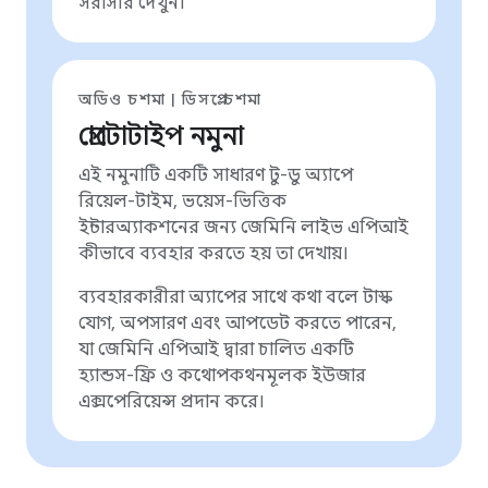
সরাসরি দেখুন।
অডিও চশমা | ডিসপ্লে চশমা
প্রোটোটাইপ নমুনা
এই নমুনাটি একটি সাধারণ টু-ডু অ্যাপে
রিয়েল-টাইম, ভয়েস-ভিত্তিক
ইন্টারঅ্যাকশনের জন্য জেমিনি লাইভ এপিআই
কীভাবে ব্যবহার করতে হয় তা দেখায়।
ব্যবহারকারীরা অ্যাপের সাথে কথা বলে টাস্ক
যোগ, অপসারণ এবং আপডেট করতে পারেন,
যা জেমিনি এপিআই দ্বারা চালিত একটি
হ্যান্ডস-ফ্রি ও কথোপকথনমূলক ইউজার
এক্সপেরিয়েন্স প্রদান করে।