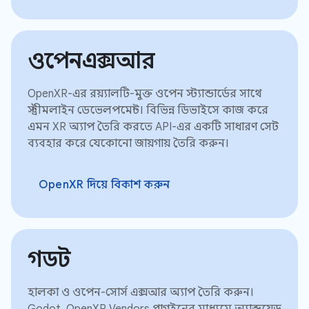
ওপেনএক্সআর
OpenXR-এর রয়্যালটি-মুক্ত ওপেন স্ট্যান্ডার্ডের সাথে
স্ট্রীমলাইন ডেভেলপমেন্ট। বিভিন্ন ডিভাইসে কাজ করে
এমন XR অ্যাপ তৈরি করতে API-এর একটি সাধারণ সেট
ব্যবহার করে যেকোনো জায়গায় তৈরি করুন।
OpenXR দিয়ে বিকাশ করুন
গডট
হালকা ও ওপেন-সোর্স এক্সআর অ্যাপ তৈরি করুন।
Godot, OpenXR Vendors প্লাগইনের মাধ্যমে অ্যান্ড্রয়েড