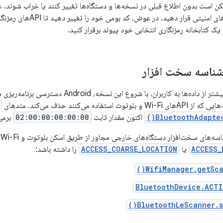
 است بدون اطلاع قبلی در نسخه‌ها و دستگاه‌ها تغییر کنند یا خراب شوند. عل
 یک کتابخانه رمزنگاری انتخابی خود پیوند برقرار کنید.
ناسه سخت افزار
برای ارائه محافظت بیشتر از داده‌ها به کاربران، با 
ستفاده می‌کنند حذف می‌کند. متدهای
BluetoothAdapter
اکنون مقدار ثابت
02:00:00:00:00:00
برمی 
خت‌افزار دستگاه‌های خارجی مجاور از طریق اسکن بلوتوث و Wi-Fi، اکنون برنامه شما باید مجوزهای
ACCESS_
یا
ACCESS_COARSE_LOCATION
را داشته باشد:
WifiManager.getScan
BluetoothDevice.ACTI
BluetoothLeScanner.st