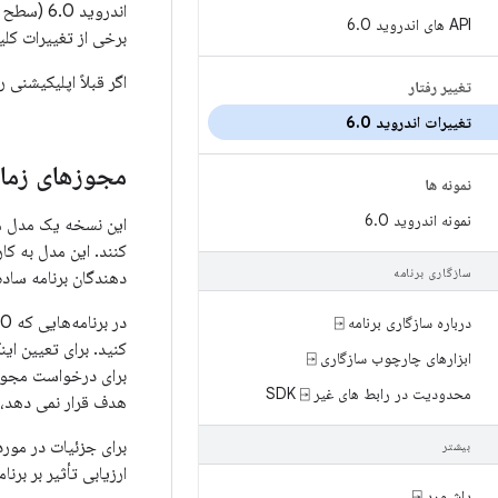
API های اندروید 6
0
.
برخی از تغییرات کلی
اگر قبلاً اپلیکیشنی 
تغییر رفتار
تغییرات اندروید 6
0
.
مجوزهای زمان
نمونه ها
نمونه اندروید 6
0
.
این نسخه یک مدل مجو
کنند. این مدل به کا
سازگاری برنامه
دهندگان برنامه ساده
درباره سازگاری برنامه ⍈
کنید. برای تعیین این
ابزارهای چارچوب سازگاری ⍈
برای درخواست مجوز، م
محدودیت در رابط های غیر SDK ⍈
هدف قرار نمی دهد، 
برای جزئیات در مور
بیشتر
ارزیابی تأثیر بر برنام
داشبورد ⍈