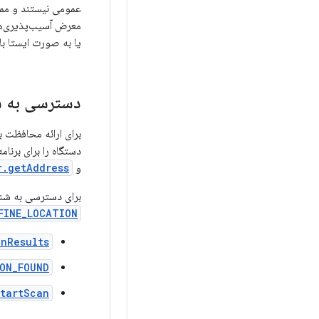
عمومی نیستند و ممکن
یا به صورت ایستا با
دسترسی به ش
دستگاه را برای برنامه‌هایی که از APIهای Wi-Fi و بلوتوث ا
و
.getAddress()
برای دسترسی به شناسه‌های س
FINE_LOCATION
Results()
ON_FOUND
artScan()