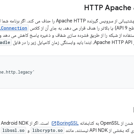
H
نسخه اندروید 6.0 پشتیبانی از سرویس گیرنده Apache HTTP ر
LConnection
استفاده از شبکه را از طریق فشرده سازی شفاف و ذخیره پاسخ کاهش می دهد و 
فایل
adle
e.http.legacy'

O به کتابخانه
BoringSSL
ا
ز API NDK نیستند، مانند
libcrypto.so
و
libssl.so