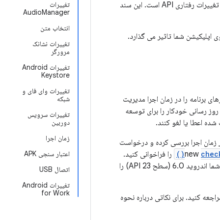
اندروید 6.0 (سطح 23 API) همراه با ویژگی‌ها و قابلیت‌های جدید، شامل انواع تغییرات سیستم و تغییرات رفتاری API است. این سند
تغییرات
AudioManager
انتخاب متن
وی اپلیکیشن شما تاثیر می گذارد.
تغییرات نشانک
مرورگر
تغییرات Android
Keystore
تغییرات وای فای و
ی برنامه را در زمان اجرا مدیریت
شبکه
روز رسانی خودکار را برای توسعه
تغییرات سرویس
شده اعطا یا لغو کنند.
دوربین
زمان اجرا
، حتماً مجوزها را در زمان اجرا بررسی کرده و درخواست
chec
را فراخوانی کنید.
اعتبار سنجی APK
را فراخوانی کنید. حتی اگر برنامه شما اندروید 6.0 (سطح API 23) را
اتصال USB
تغییرات Android
for Work
اجعه کنید. برای نکاتی درباره نحوه