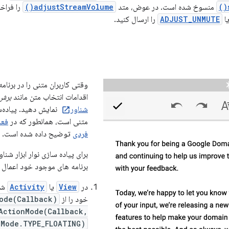
منسوخ شده است. در عوض، متد
adjustStreamVolume()
را فراخ
ا
ADJUST_UNMUTE
را ارسال کنید.
وقتی کاربران متنی را در برنامه
اقدامات انتخاب متن مانند
برش
شناور
نمایش دهید. پیاده‌سا
متنی است، همانطور که در
فعا
فردی
توضیح داده شده است.
برای پیاده سازی نوار ابزار شناو
برنامه های موجود خود اعمال ک
در
View
یا
Activity
شی
خود را از
ode(Callback)
ActionMode(Callback,
nMode.TYPE_FLOATING)