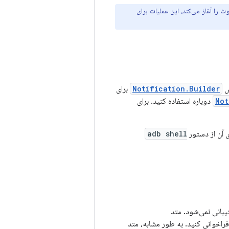
ای Android 6.0 (سطح API 23) است، یک اسکن پس‌زمینه Wi-Fi یا بلوتوث را آغاز می‌کند، این عملیات برای
س
Notification.Builder
برای
Not
دوباره استفاده کنید. برای
ی آن از دستور
adb shell
بانی نمی‌شود. متد
فراخوانی کنید. به طور مشابه، متد