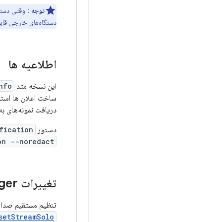
توجه
دستگاه‌های خارجی قابل مشاهده ا
اطلاعیه ها
این نسخه متد
o()
ساخت اعلان ها استفا
دریافت نمونه‌های ب
دستور
fication
on --noredact
تغییرات Audio
ger
تنظیم مستقیم صدا ی
setStreamSolo()