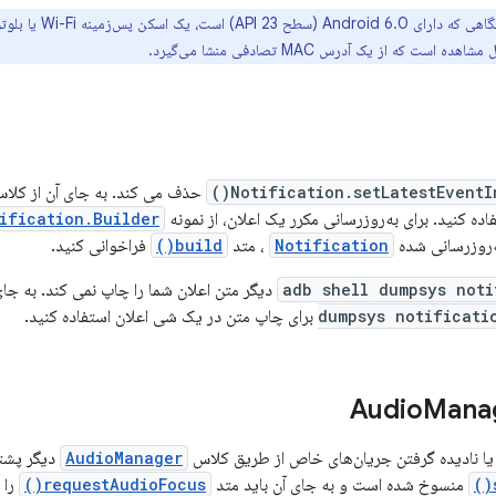
: وقتی دستگاهی که دار
ست که از یک آدرس MAC تصادفی منشا می‌گیرد.
Notification.setLatestEventInf
حذف می کند. به جای آن از کلا
ده کنید. برای به‌روزرسانی مکرر یک اعلان، از نمونه
ification.Builder
ه‌روزرسانی شده
Notification
، متد
build()
فراخوانی کنید.
adb shell dumpsys noti
دیگر متن اعلان شما را چاپ نمی کند. به جا
dumpsys notificati
برای چاپ متن در یک شی اعلان استفاده کنید.
Mana
ا نادیده گرفتن جریان‌های خاص از طریق کلاس
AudioManager
دیگر پشتی
منسوخ شده است و به جای آن باید متد
requestAudioFocus()
را 