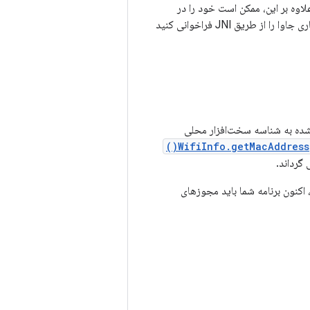
اوه بر این، ممکن است خود را در
معرض آسیب‌پذیری‌های امنیتی قرار دهید. در عوض، کد بومی خود را تغییر دهید تا APIهای رمزنگاری جاوا را از طریق JNI فراخوانی کنید
شروع این نسخه، Android دسترسی برنامه‌ریزی شده به شناسه سخت‌افزار محلی
WifiInfo.getMacAddress()
گرداند.