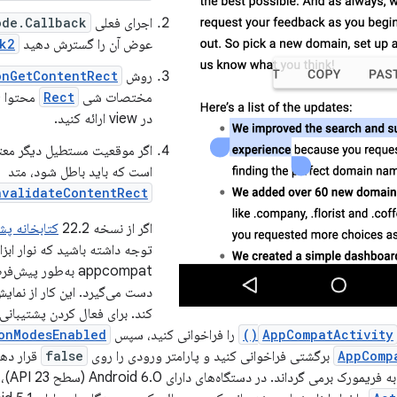
اجرای فعلی
ode.Callback
عوض آن را گسترش دهید
k2
روش
onGetContentRect()
مختصات شی
Rect
محتوا (
در view ارائه کنید.
اگر موقعیت مستطیل دیگر معتب
است که باید باطل شود، متد
nvalidateContentRect()
اگر از نسخه 22.2
کتابخانه پشتیبان
توجه داشته باشید که نوار ابز
appcompat به‌طور پیش‌فرض کنترل اشیاء
دست می‌گیرد. این کار از نمای
کند. برای فعال کردن پشتیبانی
AppCompatActivity
را فراخوانی کنید، سپس
nModesEnabled()
AppComp
برگشتی فراخوانی کنید و پارامتر ورودی را روی
false
قرار دهی
را به 