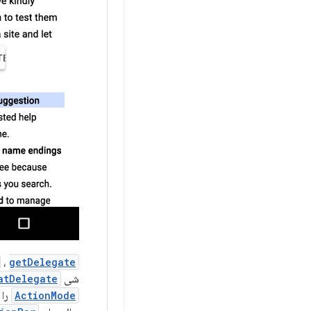
،
getDelegate()
شی
atDelegate
ActionMode