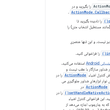
ActionM
را بگیرید و در
.
ActionMode.Callbac
را نادیده بگیرید تا
مانند مستطیل انتخاب متن) را
ر نیست، و این تنها عنصری
i
را فراخوانی کنید.
ی Android
استفاده می‌کنید،
ار شناور سازگار با عقب نیست و
ActionMode
را در
ش نوار ابزارهای شناور جلوگیری می
ActionMode
در
setHandleNativeActio
را در
د. این فراخوانی کنترل اشیاء
فریمورک برمی گرداند. در دستگاه‌های دارای Android 6.0 (سطح API 23)، که به چارچوب اجازه می‌دهد از