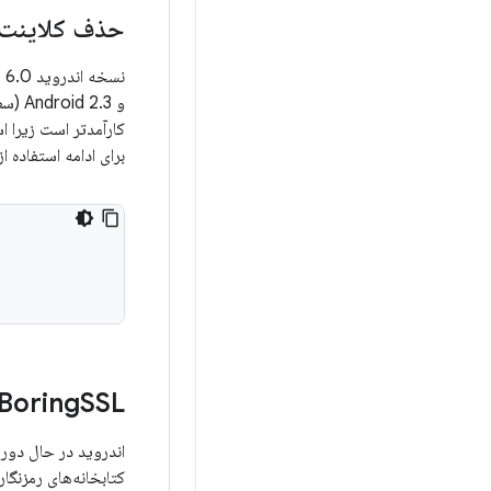
حذف کلاینت TTP Apache
و Android 2.3 (سطح API 9) یا بالاتر را هدف قرار می دهد، به جای آن از کلاس
کارآمدتر است زیرا 
برای ادامه استفاده از Apache HTTP API، ابتدا باید وابستگی زمان کامپایل زیر را در 
Boring
SSL
اندروید در حال دور شدن از penSSL
کتابخانه‌های رمزنگاری که بخشی ا