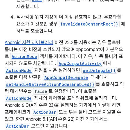
제공합니다.
직사각형 위치 지정이 더 이상 유효하지 않고, 무효화할
요소가 이것뿐인 경우
invalidateContentRect()
메
서드를 호출합니다.
Android 지원 라이브러리
버전 22.2를 사용하는 경우 플로팅
툴바는 이전 버전과 호환되지 않으며 appcompat이 기본적으
로
ActionMode
객체를 제어합니다. 이 경우, 부동 툴바가 표
시되지 않도록 차단됩니다.
AppCompatActivity
에서
ActionMode
지원을 사용 설정하려면
getDelegate()
를
호출한 다음 반환된
AppCompatDelegate
객체에서
setHandleNativeActionModesEnabled()
를 호출하고 입
력 매개변수를
false
로 설정합니다. 이 호출은
ActionMode
객체의 제어권을 프레임워크에 돌려줍니다.
Android 6.0(API 수준 23)을 실행하는 기기에서 이렇게 하면
프레임워크가
ActionBar
또는 부동 툴바 모드를 지원할 수
있고, 한편 Android 5.1(API 수준 22) 이전 기기에서는
ActionBar
모드만 지원됩니다.