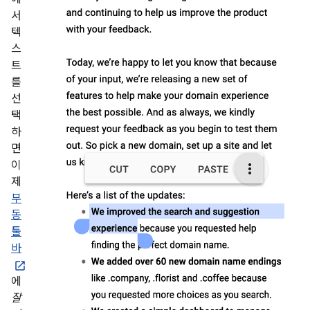
서
텍
스
트
를
선
택
하
면
이
제
부
동
툴
바
에
잘