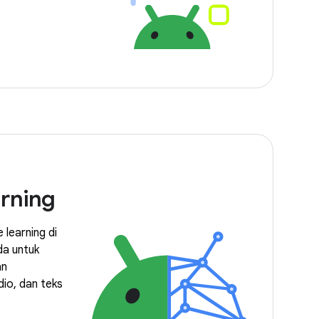
rning
learning di
da untuk
an
io, dan teks