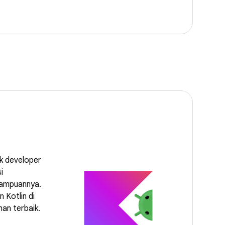
ak developer
i
ampuannya.
 Kotlin di
an terbaik.