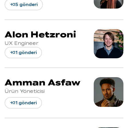
read_more
5 gönderi
Alon Hetzroni
UX Engineer
read_more
1 gönderi
Amman Asfaw
Ürün Yöneticisi
read_more
1 gönderi