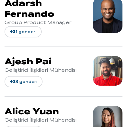
Adarsh
Fernando
Group Product Manager
read_more
1 gönderi
Ajesh Pai
Geliştirici İlişkileri Mühendisi
read_more
3 gönderi
Alice Yuan
Geliştirici İlişkileri Mühendisi