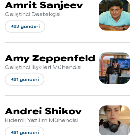
Amrit Sanjeev
Geliştirici Destekçisi
read_more
2 gönderi
Amy Zeppenfeld
Geliştirici İlişkileri Mühendisi
read_more
1 gönderi
Andrei Shikov
Kıdemli Yazılım Mühendisi
read_more
1 gönderi