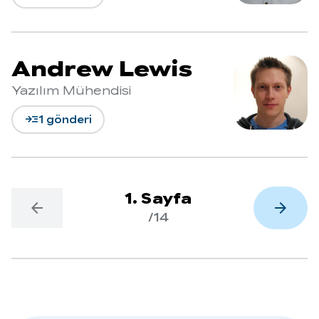
Andrew Lewis
Yazılım Mühendisi
read_more
1 gönderi
1. Sayfa
arrow_back
arrow_forward
/14