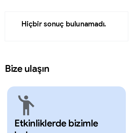
Hiçbir sonuç bulunamadı.
Bize ulaşın
emoji_people
Etkinliklerde bizimle