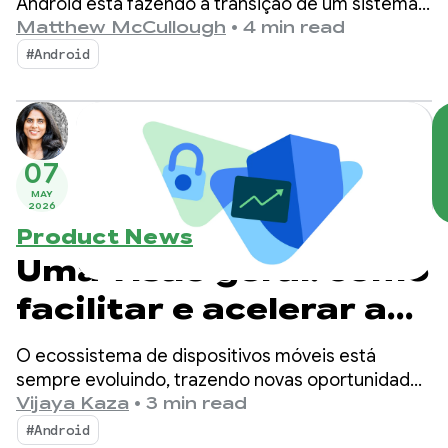
Android
Android está fazendo a transição de um sistema
operacional para um sistema de inteligência,
Matthew McCullough
•
4 min read
criando mais oportunidades de engajamento com
#Android
seus apps.
07
MAY
2026
Product News
Uma visão geral: como
facilitar e acelerar a
publicação de apps
O ecossistema de dispositivos móveis está
mais seguros
sempre evoluindo, trazendo novas oportunidades
e novas ameaças. Com essas mudanças, o
Vijaya Kaza
•
3 min read
Android e o Google Play continuam
#Android