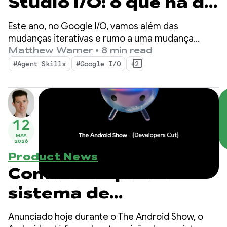
Studio I/O: o que há de
novo nas ferramentas
Este ano, no Google I/O, vamos além das
para desenvolvedores
mudanças iterativas e rumo a uma mudança
fundamental na forma como os apps são criados.
Matthew Warner
•
8 min read
Android
Nossas ferramentas mais recentes são criadas
#Agent Skills
#Google I/O
+2
para a era agêntica, com recursos que aumentam
a produtividade como desenvolvedor Android e
turbinam os agentes de IA implantados na sua
base de código.
12
MAY
2026
Product News
Como criar para o
sistema de
inteligência no
Anunciado hoje durante o The Android Show, o