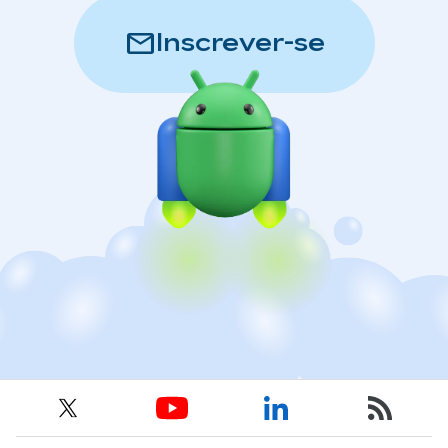
mail
Inscrever-se