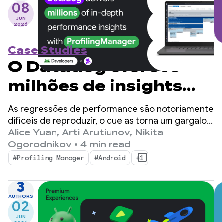
08
JUN
2026
Case Studies
O Datadog oferece
milhões de insights
detalhados de
As regressões de performance são notoriamente
performance com o
difíceis de reproduzir, o que as torna um gargalo
enorme para desenvolvedores de dispositivos
Alice Yuan
,
Arti Arutiunov
,
Nikita
ProfilingManager
móveis.
Ogorodnikov
•
4 min read
#Profiling Manager
#Android
+1
3
AUTHORS
02
JUN