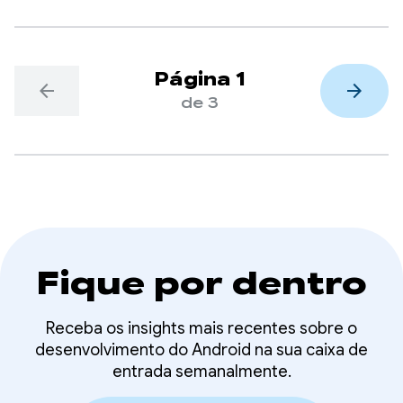
comprometidos em garantir que bilhões de
usuários possam continuar aproveitando os apps
com confiança e que a inovação dos
desenvolvedores possa prosperar.
Página 1
arrow_back
arrow_forward
de 3
Fique por dentro
Receba os insights mais recentes sobre o
desenvolvimento do Android na sua caixa de
entrada semanalmente.