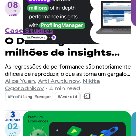
08
JUN
2026
Case Studies
O Datadog oferece
milhões de insights
detalhados de
As regressões de performance são notoriamente
performance com o
difíceis de reproduzir, o que as torna um gargalo
enorme para desenvolvedores de dispositivos
Alice Yuan
,
Arti Arutiunov
,
Nikita
ProfilingManager
móveis.
Ogorodnikov
•
4 min read
#Profiling Manager
#Android
+1
3
AUTHORS
02
JUN