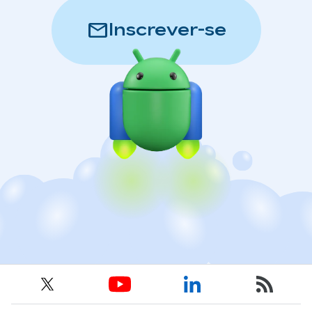
mail
Inscrever-se