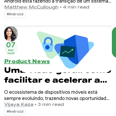
Android
Android está fazendo a transição de um sistema
operacional para um sistema de inteligência,
Matthew McCullough
•
4 min read
criando mais oportunidades de engajamento com
#Android
seus apps.
07
MAY
2026
Product News
Uma visão geral: como
facilitar e acelerar a
publicação de apps
O ecossistema de dispositivos móveis está
mais seguros
sempre evoluindo, trazendo novas oportunidades
e novas ameaças. Com essas mudanças, o
Vijaya Kaza
•
3 min read
Android e o Google Play continuam
#Android