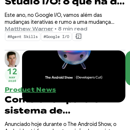
Studio I/O: o que há de
novo nas ferramentas
Este ano, no Google I/O, vamos além das
para desenvolvedores
mudanças iterativas e rumo a uma mudança
fundamental na forma como os apps são criados.
Matthew Warner
•
8 min read
Android
Nossas ferramentas mais recentes são criadas
#Agent Skills
#Google I/O
+2
para a era agêntica, com recursos que aumentam
a produtividade como desenvolvedor Android e
turbinam os agentes de IA implantados na sua
base de código.
12
MAY
2026
Product News
Como criar para o
sistema de
inteligência no
Anunciado hoje durante o The Android Show, o