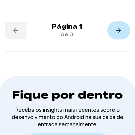
comprometidos em garantir que bilhões de
usuários possam continuar aproveitando os apps
com confiança e que a inovação dos
desenvolvedores possa prosperar.
Página 1
arrow_back
arrow_forward
de 3
Fique por dentro
Receba os insights mais recentes sobre o
desenvolvimento do Android na sua caixa de
entrada semanalmente.