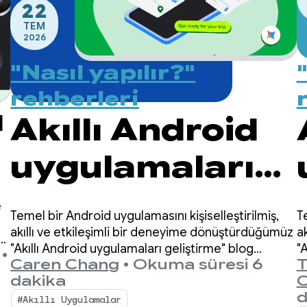
22
TEM
2026
"Nasıl yapılır?"
rehberleri
ı
Akıllı Android
uygulamaları
oluşturma:
e
T
Temel bir Android uygulamasını kişiselleştirilmiş,
r
Cihaz üzerinde
a
akıllı ve etkileşimli bir deneyime dönüştürdüğümüz
"
"Akıllı Android uygulamaları geliştirme" blog
•
T
Caren Chang
•
Okuma süresi 6
ya
yayınları serisine tekrar hoş geldiniz. Önceki
çıkarım
C
dakika
yayınımızda, bu seride kullanacağımız demo
d
uygulaması Jetpacker'ı tanıtmıştık.
#Akıllı Uygulamalar