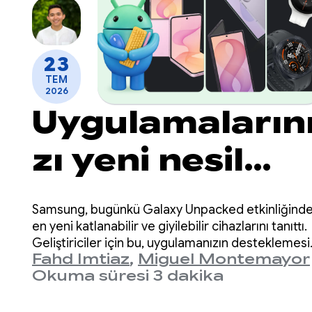
23
TEM
2026
Uygulamaların
zı yeni nesil
Samsung
Samsung, bugünkü Galaxy Unpacked etkinliğind
Galaxy cihazla
en yeni katlanabilir ve giyilebilir cihazlarını tanıttı.
Geliştiriciler için bu, uygulamanızın desteklemesi
Fahd Imtiaz
,
Miguel Montemayor
gereken form faktörleri, ekran boyutları ve cihaz
için optimize
Okuma süresi 3 dakika
duruşlarının çeşitliliğinin bir kez daha genişlediği
anlamına geliyor.
etme