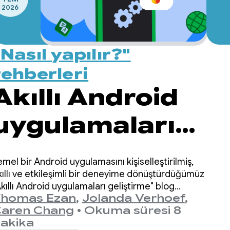
2026
"Nasıl yapılır?"
rehberleri
Akıllı Android
uygulamaları
geliştirme:
emel bir Android uygulamasını kişiselleştirilmiş,
Bulut ve karma
kıllı ve etkileşimli bir deneyime dönüştürdüğümüz
Akıllı Android uygulamaları geliştirme" blog
homas Ezan
,
Jolanda Verhoef
,
yınları serisine tekrar hoş geldiniz.
çıkarım
aren Chang
•
Okuma süresi 8
akika