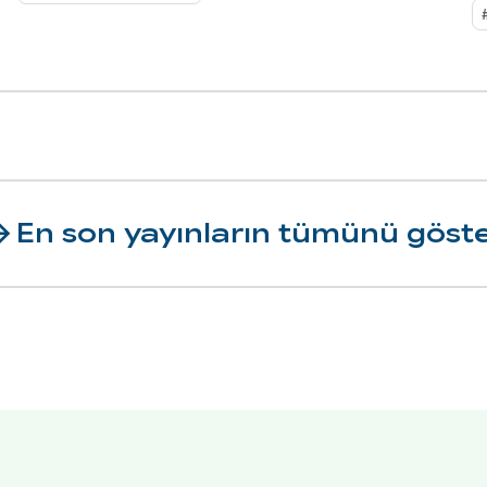
forward
En son yayınların tümünü göst