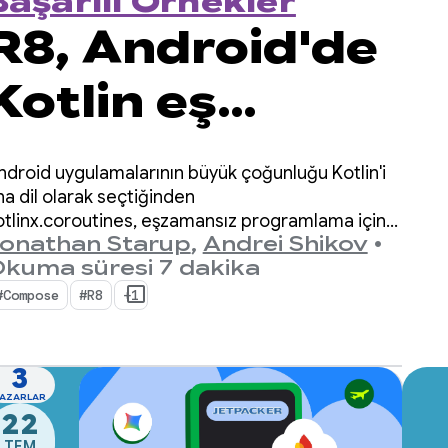
Başarılı Örnekler
R8, Android'de
Kotlin eş
yordamlarını
ndroid uygulamalarının büyük çoğunluğu Kotlin'i
nasıl 2 kat
na dil olarak seçtiğinden
otlinx.coroutines, eşzamansız programlama için
onathan Starup
,
Andrei Shikov
•
ili bir standart haline geldi. Kitaplık, Kotlin'e özgü
daha hızlı hale
kuma süresi 7 dakika
lan eşzamanlı akışları yönetmek için iyi
sarlanmış ve yapılandırılmış bir yol sunar.
#Compose
#R8
+1
getirdi?
3
AZARLAR
22
TEM