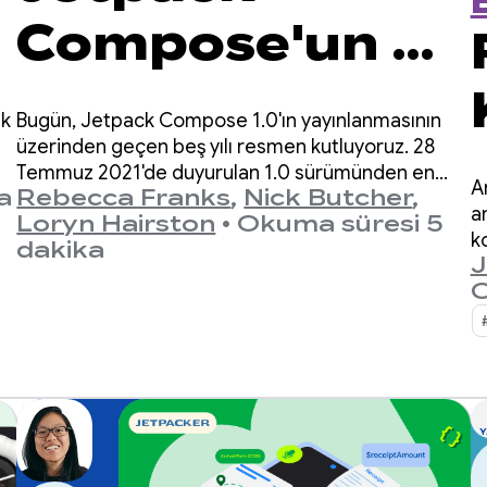
Compose'un 5.
yılını
ak
Bugün, Jetpack Compose 1.0'ın yayınlanmasının
kutluyoruz
üzerinden geçen beş yılı resmen kutluyoruz. 28
Temmuz 2021'de duyurulan 1.0 sürümünden en
A
a
Rebecca Franks
,
Nick Butcher
,
son 1.11 sürümüne kadar API'lerin yıllar içinde
a
Loryn Hairston
•
Okuma süresi 5
önemli ölçüde geliştiğini gördük ve bu gelişmeyi
k
dakika
kutlamak istiyoruz.
J
fi
O
o
ta
Y