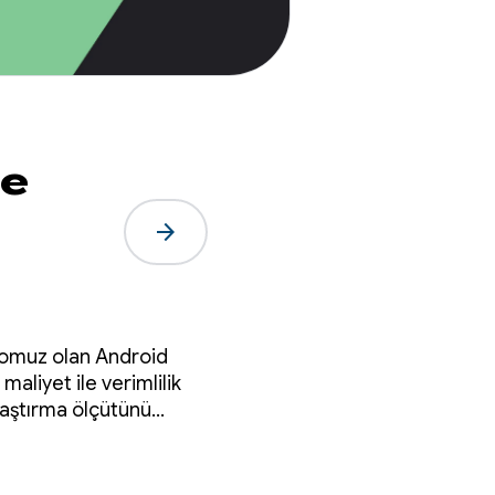
me
arrow_forward
blomuz olan Android
aliyet ile verimlilik
ılaştırma ölçütünü