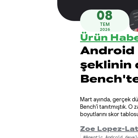
08
TEM
2026
Ürün Habe
Android 
şeklinin
Bench'te
Mart ayında, gerçek dü
Bench'i tanıtmıştık. O 
boyutlarını skor tablos
geliştirdik.
Zoe Lopez-La
#Agentic Android devel