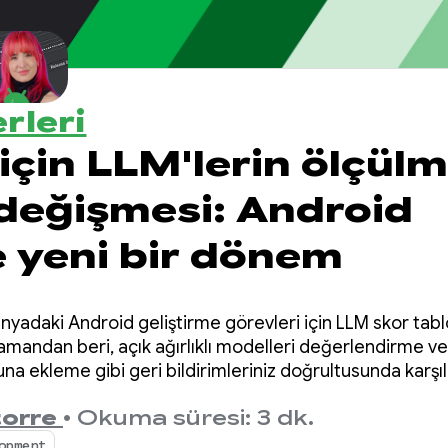
rleri
için LLM'lerin ölçül
 değişmesi: Android
 yeni bir dönem
nyadaki Android geliştirme görevleri için LLM skor ta
zamandan beri, açık ağırlıklı modelleri değerlendirme ve m
una ekleme gibi geri bildirimleriniz doğrultusunda karş
torre
•
Okuma süresi: 3 dk.
opment