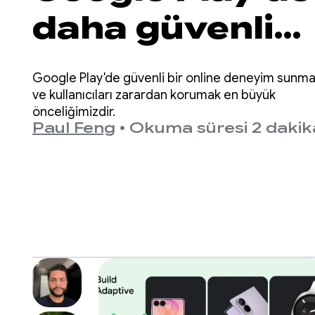
daha güvenli
ve yaşa uygun
Google Play'de güvenli bir online deneyim sunm
deneyimler
ve kullanıcıları zarardan korumak en büyük
önceliğimizdir.
Paul Feng
•
Okuma süresi 2 dakik
sunma