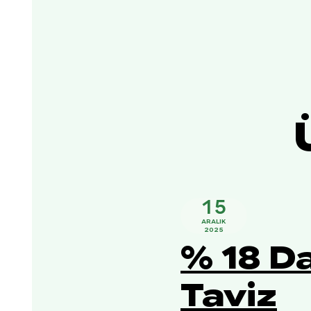
15
ARALIK
2025
% 18 D
Taviz