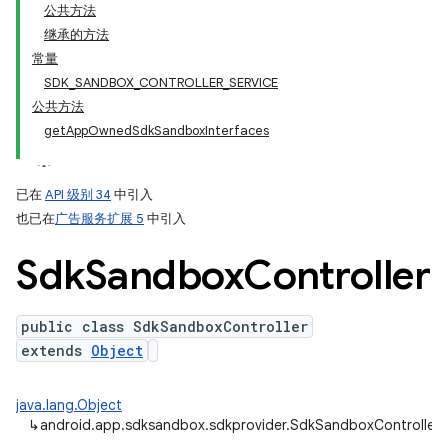
公共方法
继承的方法
常量
SDK_SANDBOX_CONTROLLER_SERVICE
公共方法
getAppOwnedSdkSandboxInterfaces
已在
API 级别 34
中引入
也已在
广告服务扩展 5
中引入
Sdk
Sandbox
Controller
public class SdkSandboxController
extends
Object
java.lang.Object
↳
android.app.sdksandbox.sdkprovider.SdkSandboxController