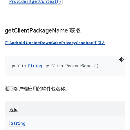
Provider#
get
Context(
)
get
Client
Package
Name 获取
在 Android UpsideDownCakePrivacySandbox 中引入
public 
String
 getClientPackageName ()
返回客户端应用的软件包名称。
返回
String