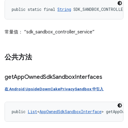
public static final 
String
 SDK_SANDBOX_CONTROLLER_
常量值： “sdk_sandbox_controller_service”
公共方法
get
App
Owned
Sdk
Sandbox
Interfaces
在 Android UpsideDownCakePrivacySandbox 中引入
public 
List
<
AppOwnedSdkSandboxInterface
> getAppOwn