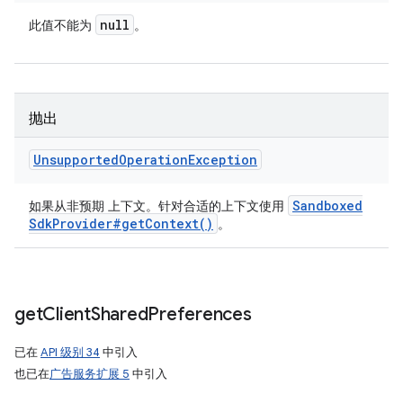
null
此值不能为
。
抛出
Unsupported
Operation
Exception
Sandboxed
如果从非预期 上下文。针对合适的上下文使用
Sdk
Provider#
get
Context(
)
。
get
Client
Shared
Preferences
已在
API 级别 34
中引入
也已在
广告服务扩展 5
中引入