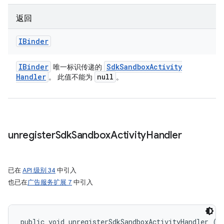
返回
IBinder
IBinder
Sdk
Sandbox
Activity
唯一标识传递的
Handler
null
。 此值不能为
。
unregister
Sdk
Sandbox
Activity
Handler
已在
API 级别 34
中引入
也已在
广告服务扩展 7
中引入
public void unregisterSdkSandboxActivityHandler (
S