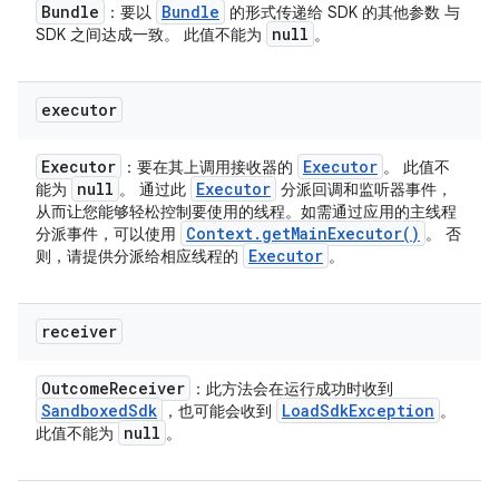
Bundle
Bundle
：要以
的形式传递给 SDK 的其他参数 与
null
SDK 之间达成一致。 此值不能为
。
executor
Executor
Executor
：要在其上调用接收器的
。 此值不
null
Executor
能为
。 通过此
分派回调和监听器事件，
从而让您能够轻松控制要使用的线程。如需通过应用的主线程
Context
.
get
Main
Executor(
)
分派事件，可以使用
。 否
Executor
则，请提供分派给相应线程的
。
receiver
Outcome
Receiver
：此方法会在运行成功时收到
Sandboxed
Sdk
Load
Sdk
Exception
，也可能会收到
。
null
此值不能为
。