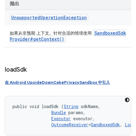
抛出
Unsupported
Operation
Exception
Sandboxed
Sdk
如果从非预期 上下文。针对合适的情境使用
Provider#
get
Context(
)
load
Sdk
在 Android UpsideDownCakePrivacySandbox 中引入
public void loadSdk (
String
 sdkName, 

Bundle
 params, 

Executor
 executor, 

OutcomeReceiver
<
SandboxedSdk
, 
Load