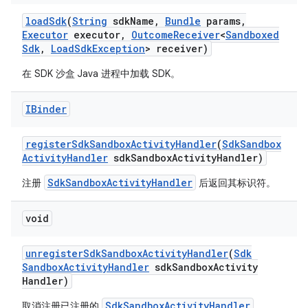
load
Sdk
(
String
sdk
Name
,
Bundle
params
,
Executor
executor
,
Outcome
Receiver
<
Sandboxed
Sdk
,
Load
Sdk
Exception
> receiver)
在 SDK 沙盒 Java 进程中加载 SDK。
IBinder
register
Sdk
Sandbox
Activity
Handler
(
Sdk
Sandbox
Activity
Handler
sdk
Sandbox
Activity
Handler)
SdkSandboxActivityHandler
注册
后返回其标识符。
void
unregister
Sdk
Sandbox
Activity
Handler
(
Sdk
Sandbox
Activity
Handler
sdk
Sandbox
Activity
Handler)
SdkSandboxActivityHandler
取消注册已注册的
。