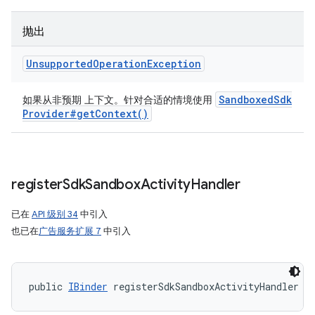
抛出
Unsupported
Operation
Exception
Sandboxed
Sdk
如果从非预期 上下文。针对合适的情境使用
Provider#
get
Context(
)
register
Sdk
Sandbox
Activity
Handler
已在
API 级别 34
中引入
也已在
广告服务扩展 7
中引入
public 
IBinder
 registerSdkSandboxActivityHandler (