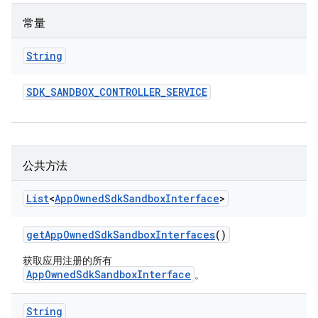
常量
String
SDK
_
SANDBOX
_
CONTROLLER
_
SERVICE
公共方法
List
<
App
Owned
Sdk
Sandbox
Interface
>
get
App
Owned
Sdk
Sandbox
Interfaces
()
获取应用注册的所有
AppOwnedSdkSandboxInterface
。
String