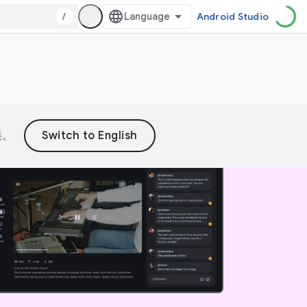
/
Android Studio
误。