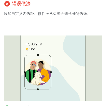
cancel
错误做法
添加自定义内边距。微件应从边缘无缝延伸到边缘。