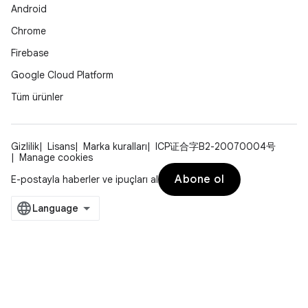
Android
Chrome
Firebase
Google Cloud Platform
Tüm ürünler
Gizlilik
Lisans
Marka kuralları
ICP证合字B2-20070004号
Manage cookies
Abone ol
E-postayla haberler ve ipuçları al