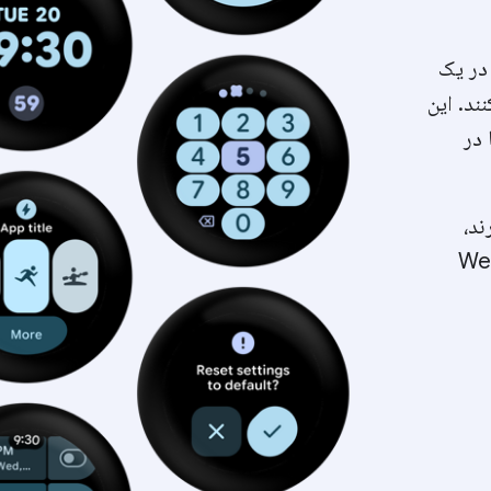
 در یک
ند. این
 در
ند،
بی را در Wear OS