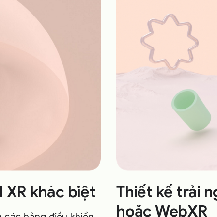
 XR khác biệt
Thiết kế trải
hoặc WebXR
g các bảng điều khiển