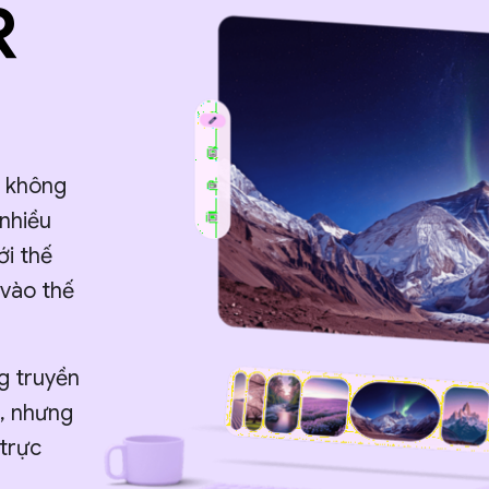
R
i không
 nhiều
ới thế
 vào thế
g truyền
g, nhưng
 trực