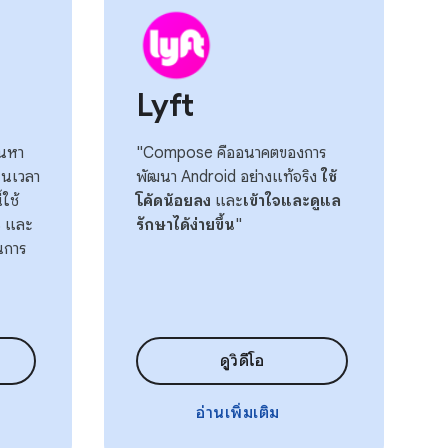
Lyft
้นหา
"Compose คืออนาคตของการ
ในเวลา
พัฒนา Android อย่างแท้จริง
ใช้
้ใช้
โค้ดน้อยลง
และ
เข้าใจและดูแล
%
และ
รักษาได้ง่ายขึ้น
"
นการ
ดูวิดีโอ
อ่านเพิ่มเติม