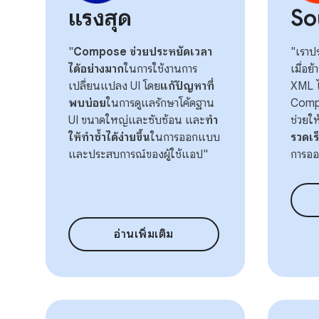
แรงสุด
So
"
Compose ช่วยประหยัดเวลา
"เราปร
ได้อย่างมาก
ในการใช้งานการ
เมื่อย
เปลี่ยนแปลง UI โดย
แก้ปัญหาที่
XML ไ
พบบ่อย
ในการดูแลรักษาโค้ดฐาน
Compo
UI ขนาดใหญ่และซับซ้อน และ
ทํา
ช่วยให
ให้ทําซ้ำได้ง่ายขึ้น
ในการออกแบบ
รวดเร
และประสบการณ์ของผู้ใช้แอป"
การออ
อ่านเพิ่มเติม