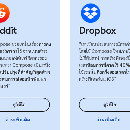
ddit
Dropbox
ose ช่วยเราในเรื่อง
การคง
"เราเขียนประสบการณ์การค
กรวิศวกรไว้
จากแบบสํารว
โดยใช้ Compose ใหม่ภาย
ัฒนาซอฟต์แวร์ วิศวกรของ
ไม่กี่สัปดาห์ การสร้างฟีเจอร์นี
กเราว่า Compose เป็นหนึ่ง
เวลา
น้อยกว่าที่คาดไว้ 40
ปรับปรุงที่สําคัญที่สุดสําห
ใช้เวลา
ไม่ถึงครึ่งของเวลา
ใ
ระสบการณ์ของนักพัฒนา
สร้างฟีเจอร์บน iOS"
แวร์
"
ดูวิดีโอ
ดูวิดีโอ
อ่านเพิ่มเติม
อ่านเพิ่มเติม