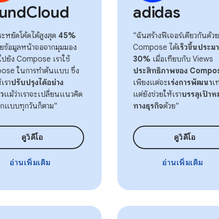
undCloud
adidas
ะหยัดโค้ดได้สูงสุด
45%
"ฉันสร้างฟีเจอร์เดียวกันด้วย
้ายข้อมูลหน้าจอจากมุมมอง
Compose ได้
เร็วขึ้นประ
ปยัง Compose เราใช้
30%
เมื่อเทียบกับ Views
se ในการทำต้นแบบ ซึ่ง
ประสิทธิภาพของ Compo
้เรา
ปรับปรุงได้อย่าง
เพียงแต่จะ
เร่งการพัฒนา
เท
็ว
แม้ว่าเราจะเปลี่ยนแนวคิด
แต่ยังช่วยให้เรา
บรรลุเป้าห
กแบบทุกวันก็ตาม"
ทางธุรกิจ
ด้วย"
ดูวิดีโอ
ดูวิดีโอ
อ่านเพิ่มเติม
อ่านเพิ่มเติม