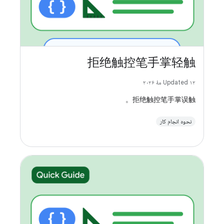
拒绝触控笔手掌轻触
Updated ۱۲ مهٔ ۲۰۲۶
拒绝触控笔手掌误触。
نحوه انجام کار