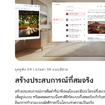
ชุดหูฟัง XR | แว่นตา XR แบบมีสาย
สร้างประสบการณ์ที่สมจริง
สร้างประสบการณ์การดื่มด่ำที่น่าพึงพอใจและมีประโยชน์ซึ่งจะนำผ
เต็มรูปแบบ หรือผสมผสานเนื้อหาดิจิทัลแบบกึ่งสมจริงเข้ากับส
ล็อกการทำงานแบบมัลติทาสก์ในโลกแห่งความเป็นจริง