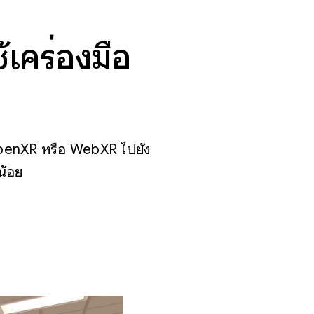
เครื่องมือ
OpenXR หรือ WebXR ไปยัง
น้อย