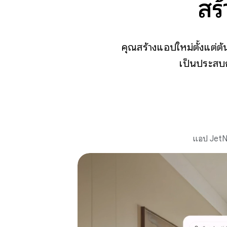
สร
คุณสร้างแอปใหม่ตั้งแต่
เป็นประสบก
แอป JetNe