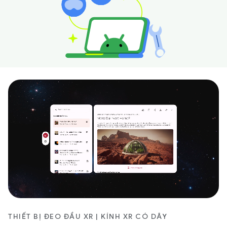
THIẾT BỊ ĐEO ĐẦU XR | KÍNH XR CÓ DÂY