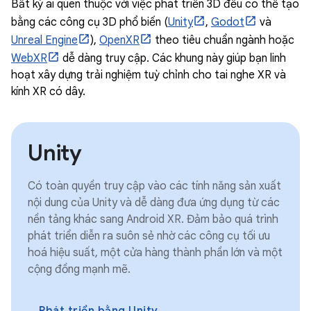
Bất kỳ ai quen thuộc với việc phát triển 3D đều có thể tạo
bằng các công cụ 3D phổ biến (
Unity
,
Godot
và
Unreal Engine
),
OpenXR
theo tiêu chuẩn ngành hoặc
WebXR
dễ dàng truy cập. Các khung này giúp bạn linh
hoạt xây dựng trải nghiệm tuỳ chỉnh cho tai nghe XR và
kính XR có dây.
Unity
Có toàn quyền truy cập vào các tính năng sản xuất
nội dung của Unity và dễ dàng đưa ứng dụng từ các
nền tảng khác sang Android XR. Đảm bảo quá trình
phát triển diễn ra suôn sẻ nhờ các công cụ tối ưu
hoá hiệu suất, một cửa hàng thành phần lớn và một
cộng đồng mạnh mẽ.
Phát triển bằng Unity