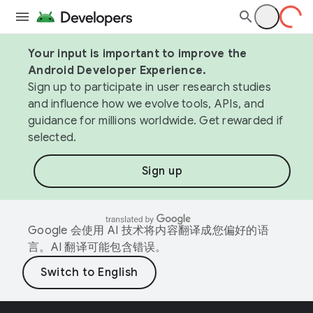
Your input is important to improve the
Android Developer Experience.
Sign up to participate in user research studies
and influence how we evolve tools, APIs, and
guidance for millions worldwide. Get rewarded if
selected.
Sign up
Google 会使用 AI 技术将内容翻译成您偏好的语
言。AI 翻译可能包含错误。