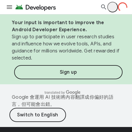
Your input is important to improve the
Android Developer Experience.
Sign up to participate in user research studies
and influence how we evolve tools, APIs, and
guidance for millions worldwide. Get rewarded if
selected.
Sign up
Google 會運用 AI 技術將內容翻譯成你偏好的語
言，但可能會出錯。