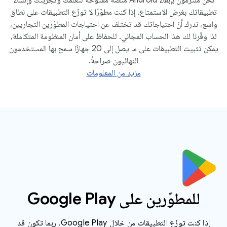
تطبيقاتك بغرض الاستمتاع. إذا كنت مطوّرًا لا توزّع التطبيقات على نطاق
واسع، ندرك أنّ احتياجاتك قد تختلف عن احتياجات المطوّرين التجاريين،
لذا وفّرنا لك هذا الحساب المجاني. للحفاظ على أمان المنظومة المتكاملة،
يمكن تثبيت التطبيقات على ما يصل إلى 20 جهازًا سمح بها المستخدمون
النهائيون صراحةً.
مزيد من المعلومات
للمطوّرين على Google Play
إذا كنت توزّع التطبيقات من خلال Google Play، ربما تكون قد