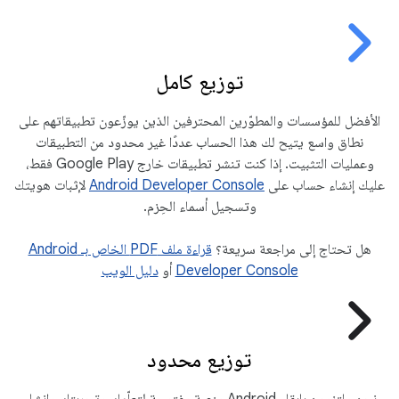
توزيع كامل
الأفضل للمؤسسات والمطوّرين المحترفين الذين يوزّعون تطبيقاتهم على
نطاق واسع يتيح لك هذا الحساب عددًا غير محدود من التطبيقات
وعمليات التثبيت. إذا كنت تنشر تطبيقات خارج Google Play فقط،
عليك إنشاء حساب على
Android Developer Console
لإثبات هويتك
وتسجيل أسماء الحِزم.
هل تحتاج إلى مراجعة سريعة؟
قراءة ملف PDF الخاص بـ Android
Developer Console
أو
دليل الويب
توزيع محدود
نحن ملتزمون بإبقاء Android منصة مفتوحة لتعلّمك وتجربتك وإنشاء