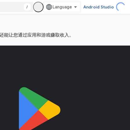
/
Android Studio
户群，还能让您通过应用和游戏赚取收入。