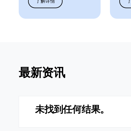
了解详情
最新资讯
未找到任何结果。