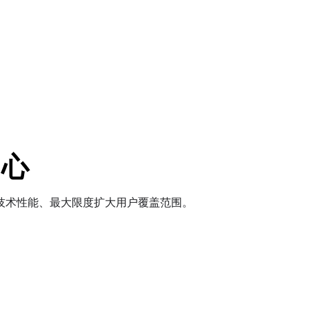
中心
技术性能、最大限度扩大用户覆盖范围。