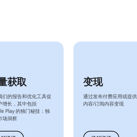
量获取
变现
我们的报告和优化工具促
通过发布付费应用或提供
户增长，其中包括
内容/订阅内容变现
gle Play 的独门秘技：独
市场洞察