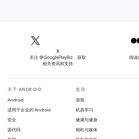
X
关注 @GooglePlayBiz，获取
阅读
相关资讯和支持
关于 ANDROID
发现
Android
游戏
适用于企业的 Android
机器学习
安全
健康与健身
源代码
相机与媒体