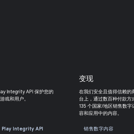
变现
ay Integrity API 保护您的
在我们安全且值得信赖的
游戏和用户。
台上，通过数百种付款方
135 个国家/地区销售数
容和应用中的内容。
Play Integrity API
销售数字内容