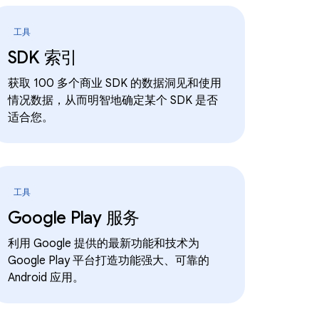
工具
SDK 索引
获取 100 多个商业 SDK 的数据洞见和使用
情况数据，从而明智地确定某个 SDK 是否
适合您。
工具
Google Play 服务
利用 Google 提供的最新功能和技术为
Google Play 平台打造功能强大、可靠的
Android 应用。