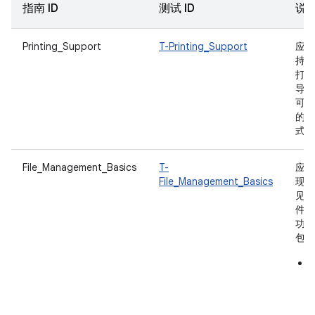
指南 ID
测试 ID
说
Printing_Support
T-Printing_Support
应用
持文
打印
导出
可打
的格
式。
File_Management_Basics
T-
应用
File_Management_Basics
现了
见的
件管
功能
包括