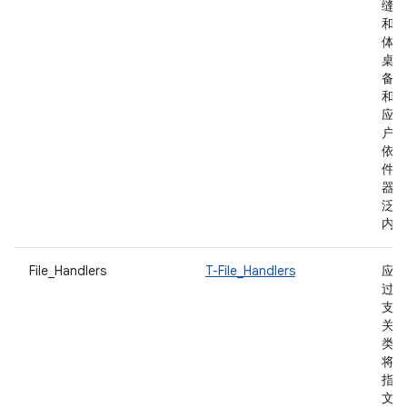
缝导
和导
体验
桌面
备用
和效
应用
户严
依赖
件管
器来
泛访
内容
File_Handlers
T-File_Handlers
应用
过声
支持
关文
类型
将自
指定
文件