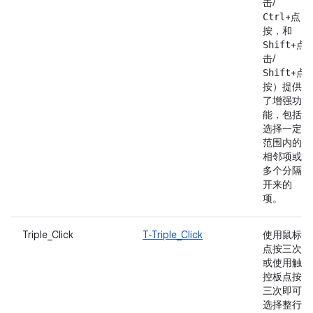
击/
+点
Ctrl
按，和
+点
Shift
击/
+点
Shift
按）提供
了增强功
能，包括
选择一定
范围内的
相邻项或
多个分隔
开来的
项。
Triple_Click
T-Triple_Click
使用鼠标
点按三次
或使用触
控板点按
三次即可
选择整行