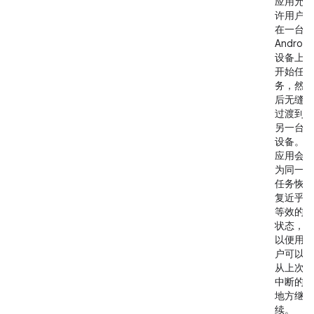
应用允
许用户
在一台
Android
设备上
开始任
务，然
后无缝
过渡到
另一台
设备。
应用会
为同一
任务恢
复近乎
等效的
状态，
以便用
户可以
从上次
中断的
地方继
续。