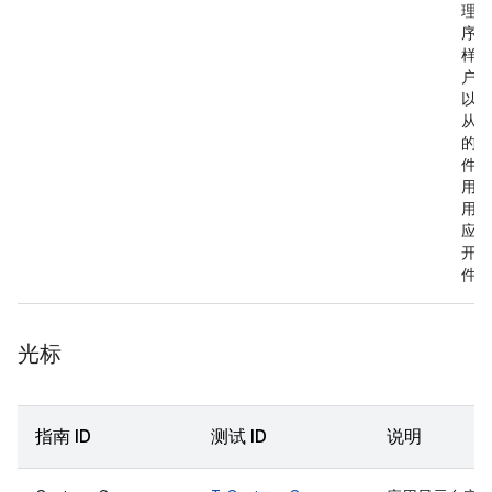
理程
序。
样，
户就
以直
从系
的“
件”
用中
用特
应用
开文
件。
光标
指南 ID
测试 ID
说明