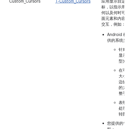
Custom_Cursors
T-Custom_Cursors
应用显示自定
标，以指示用
何以及何时可
面元素和内容
交互，例如：
Android 
供的系统光
针对
显示的
型光
在可
大小
边缘
的大
整手
表明
处理
转图
您提供的专