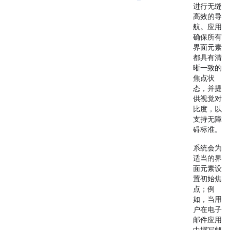
进行无缝
高效的导
航。应用
确保所有
界面元素
都具有清
晰一致的
焦点状
态，并提
供视觉对
比度，以
支持无障
碍标准。
系统会为
适当的界
面元素设
置初始焦
点；例
如，当用
户在电子
邮件应用