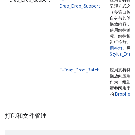
Drag_Drop_Support
T-
应用支持在应
Drag_Drop_Support
呈现方式之间
（多窗口模式
自身与其他应
拖放内容，并
使用触控输入
标、触控板和
进行拖放。请
用拖放
。另请
Stylus_Drag
T-Drag_Drop_Batch
应用支持将多
拖放到应用中
作为一组进行
请参阅用于简
的
DropHelp
打印和文件管理