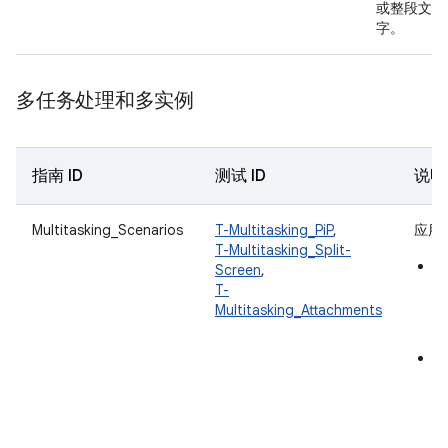
或整段文
字。
多任务处理和多实例
指南 ID
测试 ID
说明
Multitasking_Scenarios
T-Multitasking_PiP
,
应用
T-Multitasking_Split-
画
Screen
,
窗
T-
形
Multitasking_Attachments
画
多
个
联
链
应