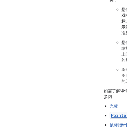
标：
悬停
戏中
标上
示的
准星
悬停
缩放
上时
的放
绘画
图应
的工
如需了解详情
参阅：
光标
PointerI
鼠标指针图