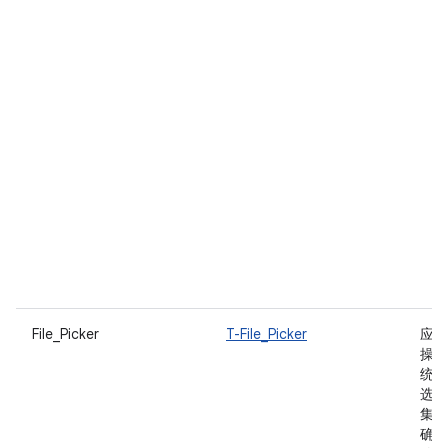
File_Picker
T-File_Picker
应用
操作
统文
选择
集成
确保