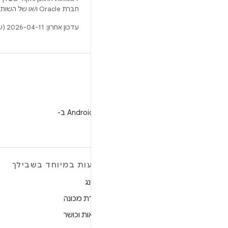
חברת Oracle ו/או של השותפים העצמאיים שלה.
עדכון אחרון: 2026-04-11 (שעון UTC).
WeChat
מעקב אחרי מפתחי Android ב-
WeChat
מידע נוסף על ANDROID
הצעות במיוחד בשבילך
Android
גיימינג
Android for Enterprise
למידת מכונה
אבטחה
בריאות וכושר