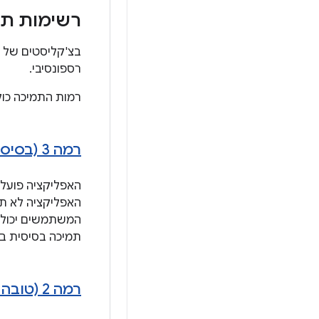
רשימות תי
בצ'קליסטים של ה
רספונסיבי.
רמות התמיכה כול
רמה 3 (בסיסית) – מוכנות להצגת מודעות מותאמות
האפליקציה פועלת
המשתמשים יכולים
תמיכה בסיסית במ
רמה 2 (טובה יותר) – אופטימיזציה דינמית