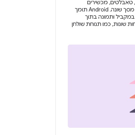
ים להריץ אפליקציות ל-Android – טלפונים, טאבלטים, מכשירים
מתקפלים, מחשבים, מסכים ברכב, טלוויזיות, XR – ולכל אחד מהם יש גודל מסך שונה. ‫Android תומך
 במקביל ותמונה בתוך
ות שונות, כמו תנוחת שולחן