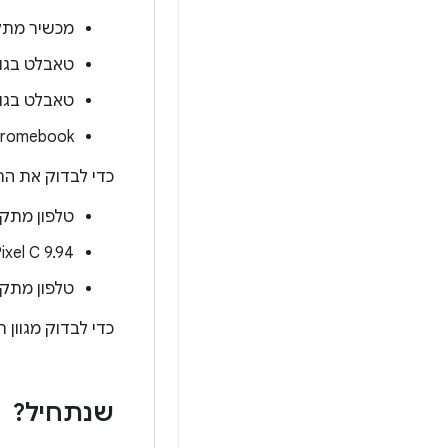
מכשיר מתקפל ( dp
טאבלט בגודל 8 אינץ' (0 dp
טאבלט בגודל 10.5 אינץ' (00 dp
‫Chromebook‏ 13 אינץ' (900 dpi
כדי לבדוק את התא
טלפון מתקפל – 7.6" עם 
xel C 9.94"
טלפון מתקפל עם שנ
כדי לבדוק מגוון
שנתחיל?