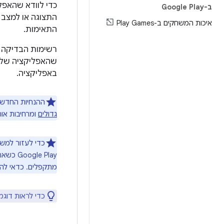
כדי לוודא שהאפל
ב-Google Play
התצוגה או למצב ה
איכות המשחקים ב-Play Games
התאימות.
שהאפליקציה שלכם
באפליקציה.
ההנחיות החדשו
גדולים
ומרחיבות אות
כדי לעזור למשת
e Play
מתקפלים. כדאי להדגיש את תכונות ה-XR בתיאור ה
כדי לראות דוגמ