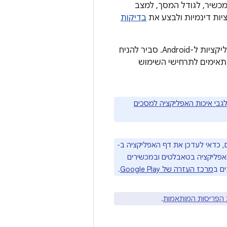
כשיר, לגודל המסך, למצב
ות דינמיות ולבצע את
בדיקות
רשימות הבדיקה והבדיקות מגדירות קבוצה מקיפה של דרישות איכות לרוב סוגי האפליקציות ל-Android. סביר להניח
תאימים לתרחישי השימוש
לגבי איכות האפליקציה למסכים
, כדאי לעדכן את דף האפליקציה ב-
את האפליקציה בטאבלטים ובמכשירים
מרכז העזרה של Google Play
.
ת הפריסות המותאמות
.