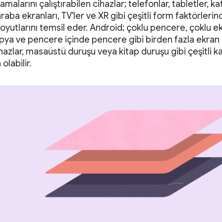
malarını çalıştırabilen cihazlar; telefonlar, tabletler, ka
araba ekranları, TV'ler ve XR gibi çeşitli form faktörlerind
boyutlarını temsil eder. Android; çoklu pencere, çoklu e
pya ve pencere içinde pencere gibi birden fazla ekran
ihazlar, masaüstü duruşu veya kitap duruşu gibi çeşitli
olabilir.