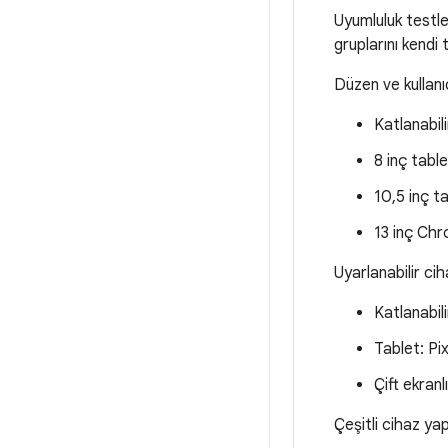
Uyumluluk testle
gruplarını kendi 
Düzen ve kullanı
Katlanabil
8 inç tab
10,5 inç 
13 inç Ch
Uyarlanabilir ci
Katlanabili
Tablet: Pix
Çift ekran
Çeşitli cihaz ya