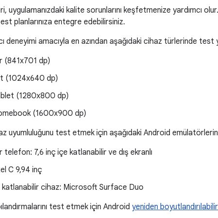
ri, uygulamanızdaki kalite sorunlarını keşfetmenize yardımcı olur. 
test planlarınıza entegre edebilirsiniz.
cı deneyimi amacıyla en azından aşağıdaki cihaz türlerinde test 
ir (841x701 dp)
let (1024x640 dp)
tablet (1280x800 dp)
romebook (1600x900 dp)
haz uyumluluğunu test etmek için aşağıdaki Android emülatörlerini 
r telefon: 7,6 inç içe katlanabilir ve dış ekranlı
el C 9,94 inç
lı katlanabilir cihaz: Microsoft Surface Duo
pılandırmalarını test etmek için Android
yeniden boyutlandırılabil