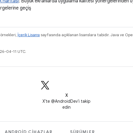
k haritası
: Büyük ekranlarda uygulama kalitesi yönergelerinden uy
rgelerine geçiş
 örnekleri,
İçerik Lisansı
sayfasında açıklanan lisanslara tabidir. Java ve Ope
026-04-11 UTC.
X
X'te @AndroidDev'i takip
edin
ANDROID CIHAZLAR
SÜRÜMLER