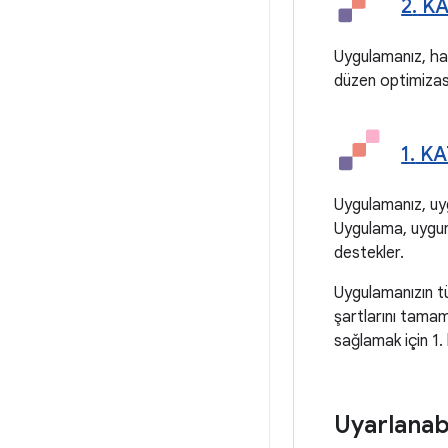
2
.
KAT
Uygulamanız, hari
düzen optimizas
1
.
KAT
Uygulamanız, uyg
Uygulama, uygun 
destekler.
Uygulamanızın t
şartlarını tamam
sağlamak için 1
Uyarlanab