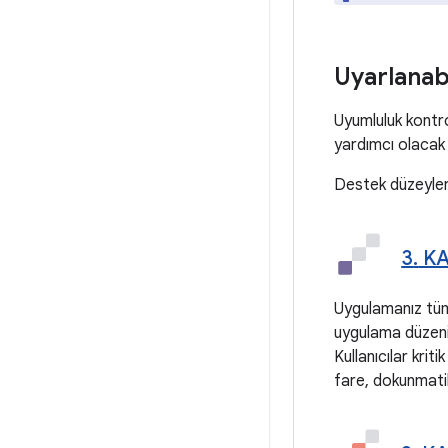
Uyarlanabi
Uyumluluk kontro
yardımcı olacak 
Destek düzeyleri
3
.
KAT
Uygulamanız tüm
uygulama düzeni
Kullanıcılar krit
fare, dokunmatik