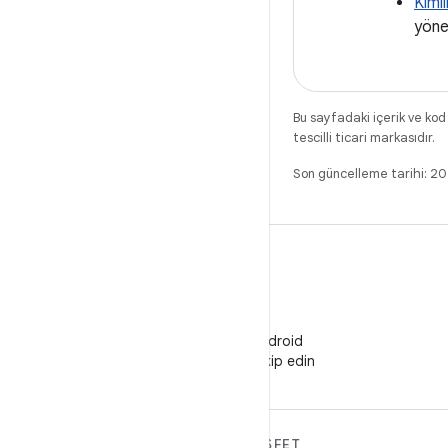
Kimli
yöne
Bu sayfadaki içerik ve kod
tescilli ticari markasıdır.
Son güncelleme tarihi: 2
WeChat
WeChat'te Android
Developers'ı takip edin
ANDROID HAKKINDA
KEŞFET