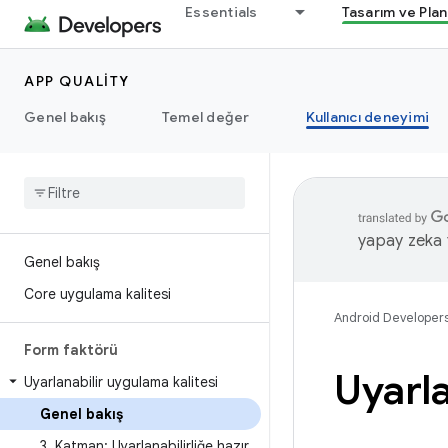
Essentials
Tasarım ve Pla
APP QUALITY
Genel bakış
Temel değer
Kullanıcı deneyimi
yapay zeka t
Genel bakış
Core uygulama kalitesi
Android Developer
Form faktörü
Uyarla
Uyarlanabilir uygulama kalitesi
Genel bakış
3
.
Katman: Uyarlanabilirliğe hazır