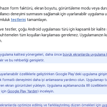
ihazın form faktörü, ekran boyutu, görüntüleme modu veya dur
lanıcı deneyimi sunmasını sağlamak için uyarlanabilir uygulama 
umluluk
testlerini
tamamlayın.
 ve testler, çoğu Android uygulaması türü için kapsamlı bir kalite 
htemelen tüm koşulları karşılaması gerekmez. Uygulamanızın kull
n.
 uygulama kalitesi yönergeleri, daha önce
büyük ekranlarda uygulama k
alır ve bu rehberliği genişletir.
yarlanabilir özelliklerle geliştirirken Google Play'deki uygulama girişin
 formatlı deneyimini daha iyi anlamasına yardımcı olun. Uygulamayı ta
en ekran görüntüleri yükleyin. Uygulama açıklamanızda XR özelliklerine
 için
Google Play Yardım
'ı inceleyin.
ekranlarda optimize edilmiş ve farklılaştırılmış düzen örnekleri için
uya