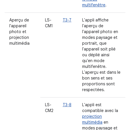
multifenêtre
.
Aperçu de
LS-
T3-7
L'appli affiche
l'appareil
CM1
l'aperçu de
photo et
l'appareil photo en
projection
modes paysage et
multimédia
portrait, que
l'appareil soit plié
ou déplié ainsi
qu'en mode
multifenêtre.
L'aperçu est dans le
bon sens et ses
proportions sont
respectées.
LS-
T3-8
L'appli est
CM2
compatible avec la
projection
multimédia
en
modes paysage et