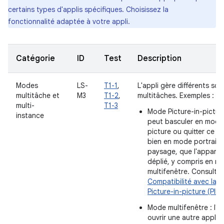
certains types d'applis spécifiques. Choisissez la
fonctionnalité adaptée à votre appli.
Catégorie
ID
Test
Description
Modes
LS-
T1-1
,
L'appli gère différents scé
multitâche et
M3
T1-2
,
multitâches. Exemples :
multi-
T1-3
Mode Picture-in-picture 
instance
peut basculer en mode 
picture ou quitter ce m
bien en mode portrait
paysage, que l'appareil 
déplié, y compris en m
multifenêtre. Consulte
Compatibilité avec la f
Picture-in-picture (PIP)
.
Mode multifenêtre : l'a
ouvrir une autre appli 