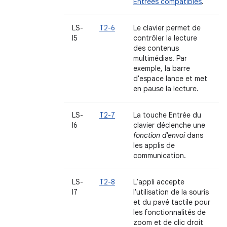
Entrées compatibles
.
LS-
T2-6
Le clavier permet de
I5
contrôler la lecture
des contenus
multimédias. Par
exemple, la barre
d'espace lance et met
en pause la lecture.
LS-
T2-7
La touche Entrée du
I6
clavier déclenche une
fonction d'envoi
dans
les applis de
communication.
LS-
T2-8
L'appli accepte
I7
l'utilisation de la souris
et du pavé tactile pour
les fonctionnalités de
zoom et de clic droit