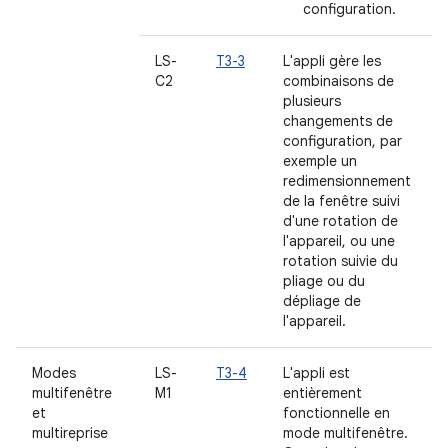
configuration.
LS-
T3-3
L'appli gère les
C2
combinaisons de
plusieurs
changements de
configuration, par
exemple un
redimensionnement
de la fenêtre suivi
d'une rotation de
l'appareil, ou une
rotation suivie du
pliage ou du
dépliage de
l'appareil.
Modes
LS-
T3-4
L'appli est
multifenêtre
M1
entièrement
et
fonctionnelle en
multireprise
mode multifenêtre.