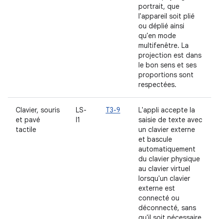
portrait, que
l'appareil soit plié
ou déplié ainsi
qu'en mode
multifenêtre. La
projection est dans
le bon sens et ses
proportions sont
respectées.
Clavier, souris
LS-
T3-9
L'appli accepte la
et pavé
I1
saisie de texte avec
tactile
un clavier externe
et bascule
automatiquement
du clavier physique
au clavier virtuel
lorsqu'un clavier
externe est
connecté ou
déconnecté, sans
qu'il soit nécessaire