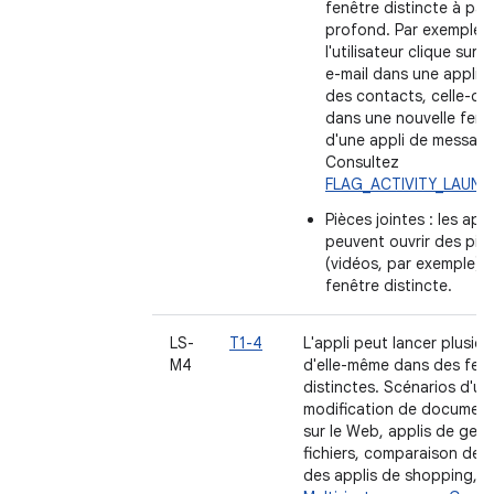
fenêtre distincte à part
profond. Par exemple,
l'utilisateur clique sur u
e-mail dans une appli 
des contacts, celle-ci o
dans une nouvelle fenê
d'une appli de message
Consultez
FLAG_ACTIVITY_LAUN
Pièces jointes : les app
peuvent ouvrir des pièc
(vidéos, par exemple) 
fenêtre distincte.
LS-
T1-4
L'appli peut lancer plusie
M4
d'elle-même dans des fen
distinctes. Scénarios d'util
modification de document
sur le Web, applis de gest
fichiers, comparaison de 
des applis de shopping, e