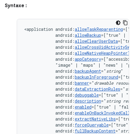
Syntaxe :
<application
android:
allowTaskReparenting
=["t
android:
allowBackup
=["true"
|
android:
allowClearUserData
=["tru
android:
allowCrossUidActivitySwi
android:
allowNativeHeapPointerTa
android:
appCategory
=["accessibil
"image"
|
"maps"
|
"news"
|
"pr
android:
backupAgent
="
string
android:
backupInForeground
=["tru
android:
banner
="
drawable
resourc
android:
dataExtractionRules
="
str
android:
debuggable
=["true"
|
android:
description
="
string
reso
android:
enabled
=["true"
|
android:
enableOnBackInvokedCallb
android:
extractNativeLibs
=["true
android:
forceQueryable
=["true"
|
android:
fullBackupContent
="
strin