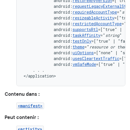
android:
restoreAnyVersion
=["true
android:
requestLegacyExternalSto
android:
requiredAccountType
="
str
android:
resizeableActivity
=["tru
android:
restrictedAccountType
="
s
android:
supportsRtl
=["true"
|
android:
taskAffinity
="
string
android:
testOnly
=["true"
|
android:
theme
="
resource
or
theme
android:
uiOptions
=["none"
|
android:
usesCleartextTraffic
=["t
android:
vmSafeMode
=["true"
|
"fa
.
.
.

</application>
Contenu dans :
<manifest>
Peut contenir :
<activity>