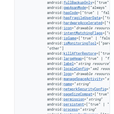
android:
fullBackupOnly
=["true"
|
android:
gwpAsanMode
=["always"
|
android:
hasCode
=["true"
|
android:
hasFragileUserData
=["tru
android:
hardwareAccelerated
=["tr
android:
icon
="
drawable
resource
android:
intentMatchingFlags
=["no
android:
isGame
=["true"
|
android:
isMonitoringTool
=["paren
android:
killAfterRestore
=["true"
android:
largeHeap
=["true"
|
android:
label
="
string
resource
android:
localeConfig
="
xml
resour
android:
logo
="
drawable
resource
android:
manageSpaceActivity
="
str
android:
name
="
string
android:
networkSecurityConfig
="
x
android:
pageSizeCompat
=["true"
|
android:
permission
="
string
android:
persistent
=["true"
|
android:
process
="
string