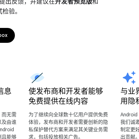
提出反馈，并建议在
开发者预览版
和
试检验。
box
信息
使发布商和开发者能够
与业
免费提供在线内容
用隐
，而无需
为了继续向全球数十亿用户提供免费
Andr
以及由谁
体验，发布商和开发者需要创新的隐
我们诚
ndroid
私保护替代方案来满足其关键业务需
制定更
制且能够
求，包括投放相关广告。
出贡献