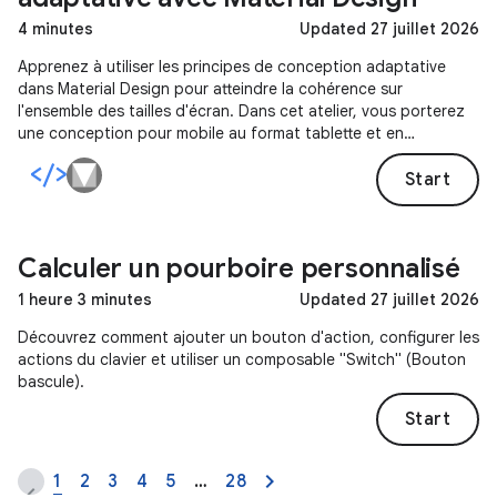
4 minutes
Updated 27 juillet 2026
Apprenez à utiliser les principes de conception adaptative
dans Material Design pour atteindre la cohérence sur
l'ensemble des tailles d'écran. Dans cet atelier, vous porterez
une conception pour mobile au format tablette et en
apprendrez davantage sur la grille responsive, les schémas de
mise en page adaptative et les composants corrects.
Start
Calculer un pourboire personnalisé
1 heure 3 minutes
Updated 27 juillet 2026
Découvrez comment ajouter un bouton d'action, configurer les
actions du clavier et utiliser un composable "Switch" (Bouton
bascule).
Start
1
2
3
4
5
…
28