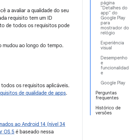
página
"Detalhes do
cê a avaliar a qualidade do seu
app" do
ada requisito tem um ID
Google Play
para
to de todos os requisitos pode
mostrador do
relógio
Experiência
ão mudou ao longo do tempo.
visual
Desempenho
e
funcionalidad
e
Google Play
todos os requisitos aplicáveis.
equisitos de qualidade de apps
.
Perguntas
frequentes
Histórico de
versões
nados ao Android 14 (nível 34
r OS 5
é baseado nessa