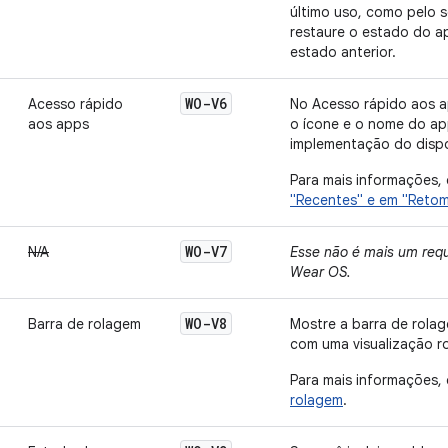
último uso, como pelo s
restaure o estado do a
estado anterior.
WO-V6
Acesso rápido
No Acesso rápido aos a
aos apps
o ícone e o nome do ap
implementação do dispo
Para mais informações,
"Recentes" e em "Retom
WO-V7
N/A
Esse não é mais um requ
Wear OS.
WO-V8
Barra de rolagem
Mostre a barra de rola
com uma visualização ro
Para mais informações,
rolagem
.