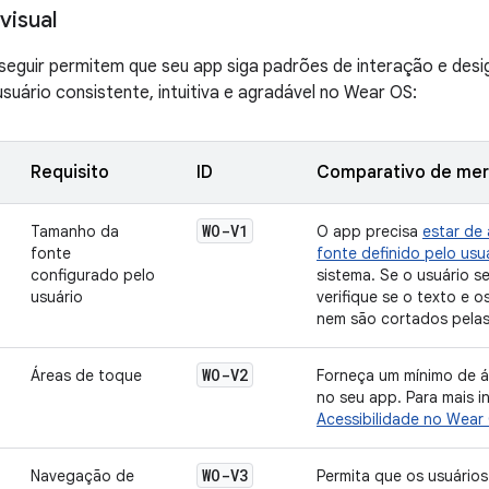
visual
 seguir permitem que seu app siga padrões de interação e desi
usuário consistente, intuitiva e agradável no Wear OS:
Requisito
ID
Comparativo de me
WO-V1
Tamanho da
O app precisa
estar de
fonte
fonte definido pelo usu
configurado pelo
sistema. Se o usuário s
usuário
verifique se o texto e 
nem são cortados pelas
WO-V2
Áreas de toque
Forneça um mínimo de á
no seu app. Para mais i
Acessibilidade no Wear
WO-V3
Navegação de
Permita que os usuários