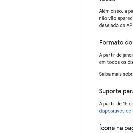
Além disso, a p
não vão aparece
desejado da API
Formato do 
A partir de jan
em todos os di
Saiba mais sob
Suporte para
A partir de 15
dispositivos de 
Ícone na pá