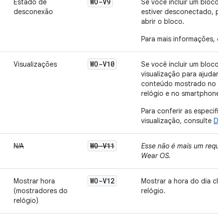
WO-V9
Estado de
Se você incluir um bloc
desconexão
estiver desconectado, 
abrir o bloco.
Para mais informações,
WO-V10
Visualizações
Se você incluir um bloc
visualização para ajudar
conteúdo mostrado no 
relógio e no smartphon
Para conferir as especi
visualização, consulte
D
WO-V11
N/A
Esse não é mais um requ
Wear OS.
WO-V12
Mostrar hora
Mostrar a hora do dia 
(mostradores do
relógio.
relógio)