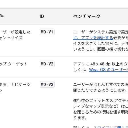
件
ID
ベンチマーク
WO-V1
ーザーが設定した
ユーザーがシステム設定で設
ォントサイズ
に、アプリを設計する
必要が
イズを大きくした場合に、テ
いようにし、画面の端で切れ
WO-V2
ップ ターゲット
アプリに 48 x 48 dp 以
しくは、
Wear OS のユーザ
WO-V3
戻る」ナビゲーシ
ユーザーがほとんどすべての
ン
閉じたりできるようにします
進行中のフィットネス アクテ
ティブなマップ表示など）は
を閉じるための行動を促す明
ります。