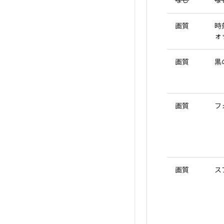
なし
な
画質
時
ォ
画質
黒
画質
フ
画質
ス