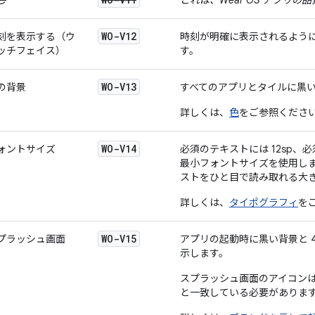
し
これは、Wear OS アプリ
WO-V12
刻を表示する（ウ
時刻が明確に表示されるよう
ッチフェイス）
す。
WO-V13
の背景
すべてのアプリとタイルに黒
詳しくは、
色
をご参照くださ
WO-V14
ォントサイズ
必須のテキストには 12sp、必
最小フォントサイズを使用し
ストをひと目で読み取れる大
詳しくは、
タイポグラフィ
を
WO-V15
プラッシュ画面
アプリの起動時に黒い背景と 48
示します。
スプラッシュ画面のアイコンは
と一致している必要がありま