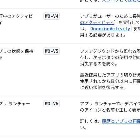
詳しくは、
スワイプして閉じ
WO-V4
行中のアクティビ
アプリがユーザーのために長
ィ
のアクティビティ
）を実行し
OngoingActivity
は、
ま
用する必要があります。
WO-V5
プリの状態を保持
フォアグラウンドから離れる
る
存し、戻るボタンの使用や他
消失するのを防ぐ。
最近使用したアプリの切り替
使用されてから数分以内に再
に近い状態を復元する。
WO-V6
プリ ランチャー
アプリ ランチャーで、デバイ
のアイコンと名前を正しく表
詳しくは、
履歴とアプリの再
い。