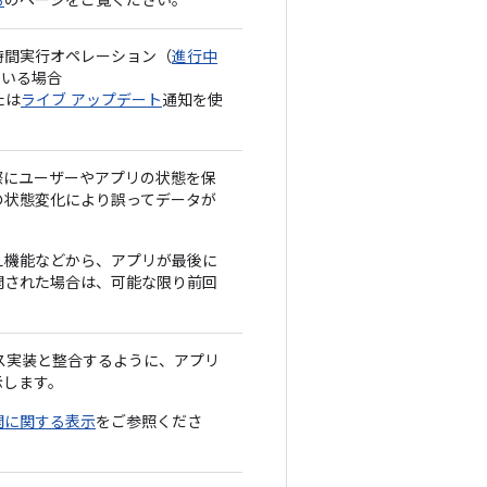
る
のページをご覧ください。
時間実行オペレーション（
進行中
ている場合
たは
ライブ アップデート
通知を使
際にユーザーやアプリの状態を保
の状態変化により誤ってデータが
え機能などから、アプリが最後に
開された場合は、可能な限り前回
ス実装と整合するように、アプリ
示します。
開に関する表示
をご参照くださ