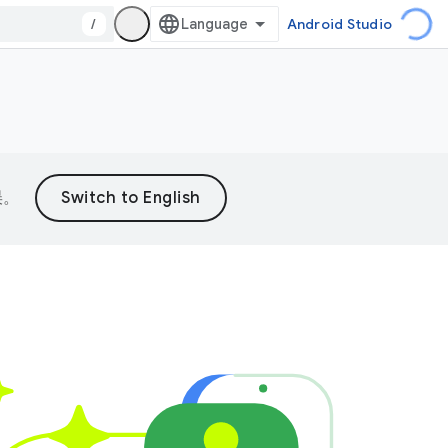
/
Android Studio
误。