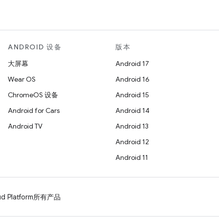
ANDROID 设备
版本
大屏幕
Android 17
Wear OS
Android 16
ChromeOS 设备
Android 15
Android for Cars
Android 14
Android TV
Android 13
Android 12
Android 11
d Platform
所有产品