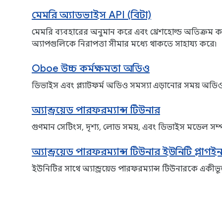
মেমরি অ্যাডভাইস API (বিটা)
মেমরি ব্যবহারের অনুমান করে এবং থ্রেশহোল্ড অতিক্রম করা
অ্যাপগুলিকে নিরাপত্তা সীমার মধ্যে থাকতে সাহায্য করে৷
Oboe উচ্চ কর্মক্ষমতা অডিও
ডিভাইস এবং প্ল্যাটফর্ম অডিও সমস্যা এড়ানোর সময় অডিও 
অ্যান্ড্রয়েড পারফরম্যান্স টিউনার
গুণমান সেটিংস, দৃশ্য, লোড সময়, এবং ডিভাইস মডেল সম্পর
অ্যান্ড্রয়েড পারফরম্যান্স টিউনার ইউনিটি প্লাগই
ইউনিটির সাথে অ্যান্ড্রয়েড পারফরম্যান্স টিউনারকে একীভ