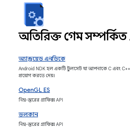
অতিরিক্ত গেম সম্পর্কিত
অ্যান্ড্রয়েড এনডিকে
Android NDK হল একটি টুলসেট যা আপনাকে C এবং C++
প্রয়োগ করতে দেয়।
OpenGL ES
নিম্ন-স্তরের গ্রাফিক্স API
ভলকান
নিম্ন-স্তরের গ্রাফিক্স API