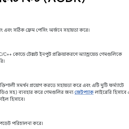
ং এবং সঠিক ফ্রেম পেসিং অর্জনে সহায়তা করে।
/C++ কোডে টেক্সট ইনপুট প্রক্রিয়াকরণে অ্যান্ড্রয়েড গেমগুলিকে
রি।
ক্তিশালী সমর্থন প্রয়োগ করতে সহায়তা করে এবং এটি দুটি ফর্ম্যাটে
 স্টুডিও সহ) ব্যবহার করে গেমগুলির জন্য
জেটপ্যাক
লাইব্রেরি হিসাবে
ফাইল হিসাবে।
 আপডেট পরিচালনা করে।