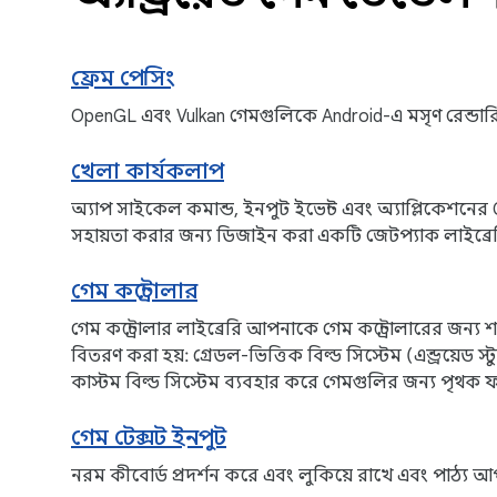
ফ্রেম পেসিং
OpenGL এবং Vulkan গেমগুলিকে Android-এ মসৃণ রেন্ডারি
খেলা কার্যকলাপ
অ্যাপ সাইকেল কমান্ড, ইনপুট ইভেন্ট এবং অ্যাপ্লিকেশনের C
সহায়তা করার জন্য ডিজাইন করা একটি জেটপ্যাক লাইব্রে
গেম কন্ট্রোলার
গেম কন্ট্রোলার লাইব্রেরি আপনাকে গেম কন্ট্রোলারের জন্য শ
বিতরণ করা হয়: গ্রেডল-ভিত্তিক বিল্ড সিস্টেম (এন্ড্রয়েড
কাস্টম বিল্ড সিস্টেম ব্যবহার করে গেমগুলির জন্য পৃথক 
গেম টেক্সট ইনপুট
নরম কীবোর্ড প্রদর্শন করে এবং লুকিয়ে রাখে এবং পাঠ্য