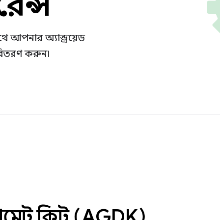
েন্স
থে আপনার অ্যান্ড্রয়েড
বিতরণ করুন৷
লপমেন্ট কিট (AGDK)