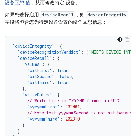
设备回想 值
，从而修改特定 设备。
如果您选择启用
deviceRecall
，则
deviceIntegrity
字段将包含您为特定设备设置的设备回想信息：
"deviceIntegrity"
:
{
"deviceRecognitionVerdict"
:
[
"MEETS_DEVICE_INTE
"deviceRecall"
:
{
"values"
:
{
"bitFirst"
:
true
,
"bitSecond"
:
false
,
"bitThird"
:
true
},
"writeDates"
:
{
// Write time in YYYYMM format in UTC.
"yyyymmFirst"
:
202401
,
// Note that yyyymmSecond is not set because
"yyyymmThird"
:
202310
}
}