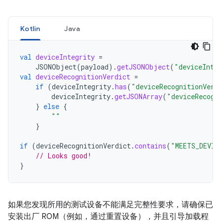
Kotlin
Java
val
deviceIntegrity
=
JSONObject
(
payload
).
getJSONObject
(
"deviceInte
val
deviceRecognitionVerdict
=
if
(
deviceIntegrity
.
has
(
"deviceRecognitionVerd
deviceIntegrity
.
getJSONArray
(
"deviceRecogn
}
else
{
""
}
if
(
deviceRecognitionVerdict
.
contains
(
"MEETS_DEVIC
// Looks good!
}
如果您发现所用的测试设备不能满足完整性要求，请确保已
安装出厂 ROM（例如，通过重置设备），并且引导加载程