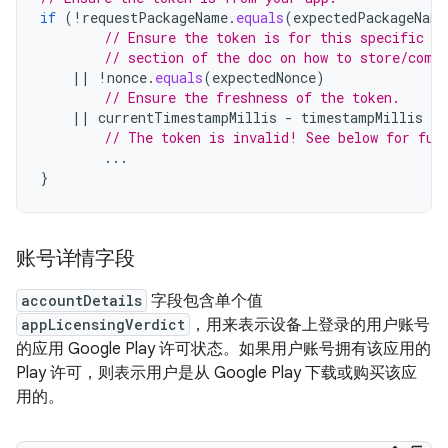
if
(
!
requestPackageName
.
equals
(
expectedPackageName
// Ensure the token is for this specific r
// section of the doc on how to store/comp
||
!
nonce
.
equals
(
expectedNonce
)
// Ensure the freshness of the token.
||
currentTimestampMillis
-
timestampMillis
 > 
// The token is invalid! See below for fur
...
}
账号详情字段
accountDetails
字段包含单个值
appLicensingVerdict
，用来表示设备上登录的用户账号
的应用 Google Play 许可状态。如果用户账号拥有该应用的
Play 许可，则表示用户是从 Google Play 下载或购买该应
用的。