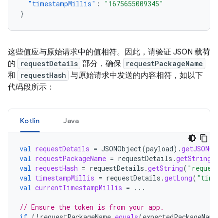
"timestampMillis"
:
"1675655009345"
}
这些值应与原始请求中的值相符。因此，请验证 JSON 载荷
的
requestDetails
部分，确保
requestPackageName
和
requestHash
与原始请求中发送的内容相符，如以下
代码段所示：
Kotlin
Java
val
requestDetails
=
JSONObject
(
payload
).
getJSONOb
val
requestPackageName
=
requestDetails
.
getString
(
val
requestHash
=
requestDetails
.
getString
(
"reques
val
timestampMillis
=
requestDetails
.
getLong
(
"time
val
currentTimestampMillis
=
...
// Ensure the token is from your app.
if
(
!
requestPackageName
.
equals
(
expectedPackageName