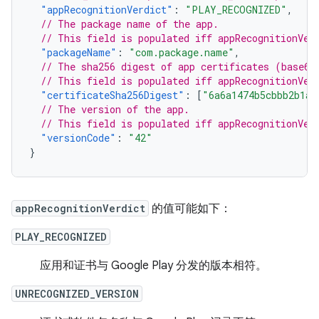
"appRecognitionVerdict"
:
"PLAY_RECOGNIZED"
,
// The package name of the app.
// This field is populated iff appRecognitionVer
"packageName"
:
"com.package.name"
,
// The sha256 digest of app certificates (base64
// This field is populated iff appRecognitionVer
"certificateSha256Digest"
:
[
"6a6a1474b5cbbb2b1aa
// The version of the app.
// This field is populated iff appRecognitionVer
"versionCode"
:
"42"
}
appRecognitionVerdict
的值可能如下：
PLAY_RECOGNIZED
应用和证书与 Google Play 分发的版本相符。
UNRECOGNIZED_VERSION