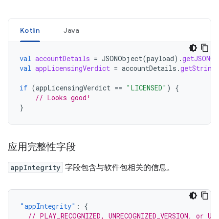
Kotlin
Java
val
accountDetails
=
JSONObject
(
payload
).
getJSONOb
val
appLicensingVerdict
=
accountDetails
.
getString
if
(
appLicensingVerdict
==
"LICENSED"
)
{
// Looks good!
}
应用完整性字段
appIntegrity
字段包含与软件包相关的信息。
"appIntegrity"
:
{
// PLAY_RECOGNIZED, UNRECOGNIZED_VERSION, or UN