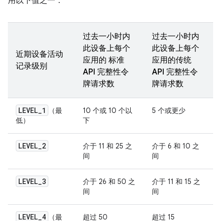
用以下值之一：
过去一小时内
过去一小时内
此设备上每个
此设备上每个
近期设备活动
应用的 标准
应用的传统
记录级别
API 完整性令
API 完整性令
牌请求数
牌请求数
LEVEL
_
1
（最
10 个或 10 个以
5 个或更少
低）
下
LEVEL
_
2
介于 11 和 25 之
介于 6 和 10 之
间
间
LEVEL
_
3
介于 26 和 50 之
介于 11 和 15 之
间
间
LEVEL
_
4
（最
超过 50
超过 15