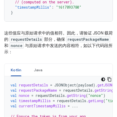
// (computed on the server).
"timestampMillis"
:
"1617893780"
}
这些值应与原始请求中的值相符。因此，请验证 JSON 载荷
的
requestDetails
部分，确保
requestPackageName
和
nonce
与原始请求中发送的内容相符，如以下代码段所
示：
Kotlin
Java
val
requestDetails
=
JSONObject
(
payload
).
getJSONOb
val
requestPackageName
=
requestDetails
.
getString
(
val
nonce
=
requestDetails
.
getString
(
"nonce"
)
val
timestampMillis
=
requestDetails
.
getLong
(
"time
val
currentTimestampMillis
=
...
// Ensure the token is from your app.