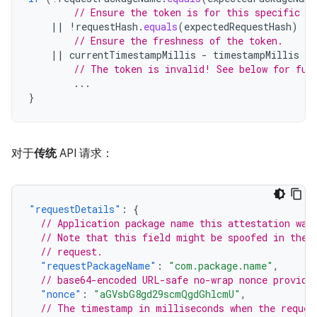
// Ensure the token is for this specific re
||
!
requestHash
.
equals
(
expectedRequestHash
)
// Ensure the freshness of the token.
||
currentTimestampMillis
-
timestampMillis
 > 
// The token is invalid! See below for fur
...
}
对于
传统
API 请求：
"requestDetails"
:
{
// Application package name this attestation was
// Note that this field might be spoofed in the 
// request.
"requestPackageName"
:
"com.package.name"
,
// base64-encoded URL-safe no-wrap nonce provide
"nonce"
:
"aGVsbG8gd29scmQgdGhlcmU"
,
// The timestamp in milliseconds when the reques