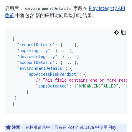
启用后，
environmentDetails
字段在
Play Integrity API
载荷
中将包含 新的应用访问风险判定结果。
{
"requestDetails"
:
{
...
},
"appIntegrity"
:
{
...
},
"deviceIntegrity"
:
{
...
},
"accountDetails"
:
{
...
},
"environmentDetails"
:
{
"appAccessRiskVerdict"
:
{
// This field contains one or more respo
"appsDetected"
:
[
"KNOWN_INSTALLED"
,
"UN
}
}
}
注意
：
在标准请求中，只有在 Kotlin 或 Java 中使用 Play